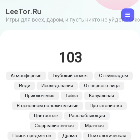
LeeTor.Ru
Игры для всех, даром, и пусть никто не уйдет оби
103
Атмосферные
Глубокий сюжет
С геймпадом
Инди
Исследования
От первого лица
Приключения
Тайна
Казуальная
В основном положительные
Протагонистка
Цветастые
Расслабляющая
Сюрреалистичная
Мрачная
Поиск предметов
Драма
Психологическая