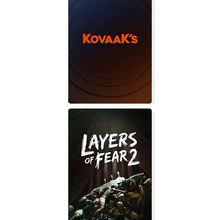
REAVER
KovaaK's