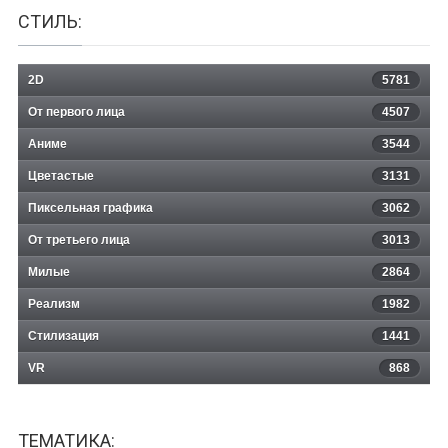
СТИЛЬ:
2D
5781
От первого лица
4507
Аниме
3544
Цветастые
3131
Пиксельная графика
3062
От третьего лица
3013
Милые
2864
Реализм
1982
Стилизация
1441
VR
868
ТЕМАТИКА: