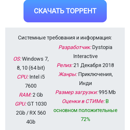
СКАЧАТЬ ТОРРЕНТ
Системные требования и информация:
Разработчик:
Dystopia
Interactive
OS:
Windows 7,
Релиз:
21 Декабря 2018
8, 10 (64 bit)
Жанры:
Приключения,
CPU:
Intel i5
Инди
7600
Размер загрузки:
995 Mb
RAM:
2 Gb
Оценки в СТИМе:
В
GPU:
GT 1030
основном положительные
2Gb / RX 560
72%
4Gb