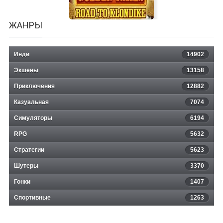
ЖАНРЫ
Инди
14902
Экшены
13158
Golden Rails 3 Road to Klondike
Приключения
12882
Казуальная
Collectors Edition
7074
Симуляторы
6194
RPG
5632
Стратегии
5623
Шутеры
3370
Гонки
1407
Спортивные
1263