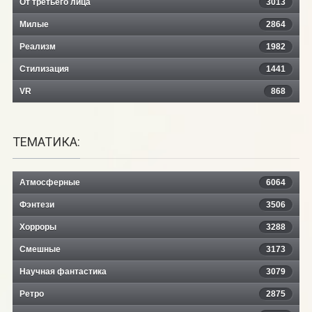
От третьего лица
3013
Милые
2864
Реализм
1982
Стилизация
1441
VR
868
ТЕМАТИКА:
Атмосферные
6064
Фэнтези
3506
Хорроры
3288
Смешные
3173
Научная фантастика
3079
Ретро
2875