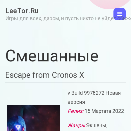
LeeTor.Ru
Игры для всех, даром, и пусть никто не уйдет оби
Смешанные
Escape from Cronos X
v Build 9978272 Новая
версия
Релиз:
15 Мартата 2022
Жанры:
Экшены,