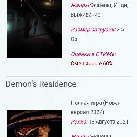
Жанры:
Экшены, Инди,
Выживание
Размер загрузки:
2.5
Gb
Оценки в СТИМе:
Смешанные 60%
Demon's Residence
Полная игра (Новая
версия 2024)
Релиз:
13 Августа 2021
Жанры:
Экшены,