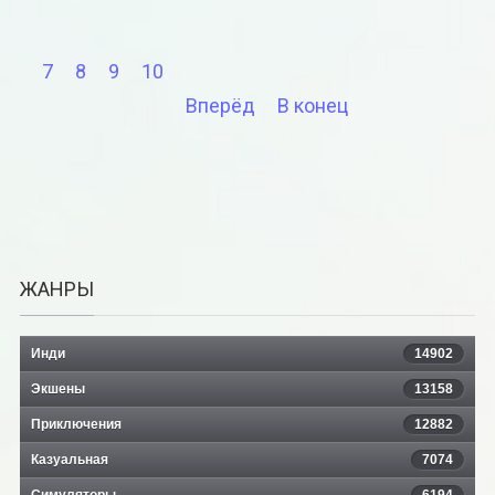
7
8
9
10
Вперёд
В конец
ЖАНРЫ
Инди
14902
Экшены
13158
Приключения
12882
Казуальная
7074