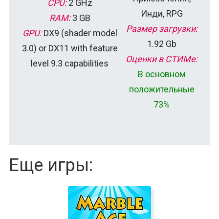
CPU:
2 GHz
Инди, RPG
RAM:
3 GB
Размер загрузки:
GPU:
DX9 (shader model
1.92 Gb
3.0) or DX11 with feature
Оценки в СТИМе:
level 9.3 capabilities
В основном
положительные
73%
Еще игры: