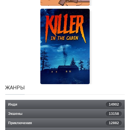
Splasher
ЖАНРЫ
Инди
14902
Экшены
13158
Приключения
12882