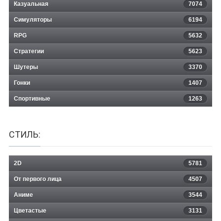
Казуальная
Killer in the cabin
7074
Симуляторы
6194
RPG
5632
Стратегии
5623
Шутеры
3370
Гонки
1407
Спортивные
1263
СТИЛЬ:
2D
5781
От первого лица
4507
Аниме
3544
Цветастые
3131