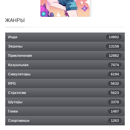
ЖАНРЫ
Инди
14902
Экшены
13158
Приключения
12882
Казуальная
Super Crush KO
7074
Симуляторы
6194
RPG
5632
Стратегии
5623
Шутеры
3370
Гонки
1407
Спортивные
1263