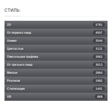
СТИЛЬ:
2D
5781
От первого лица
4507
Аниме
3544
Цветастые
3131
Пиксельная графика
3062
От третьего лица
3013
Милые
2864
Реализм
1982
Стилизация
1441
VR
868