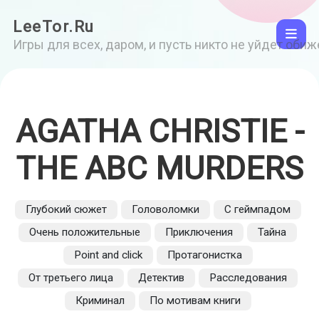
LeeTor.Ru
Игры для всех, даром, и пусть никто не уйдет оби
AGATHA CHRISTIE -
THE ABC MURDERS
Глубокий сюжет
Головоломки
С геймпадом
Очень положительные
Приключения
Тайна
Point and click
Протагонистка
От третьего лица
Детектив
Расследования
Криминал
По мотивам книги