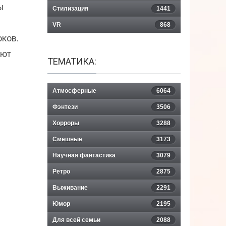
ы
Стилизация
1441
ы
VR
868
оков.
ают
ТЕМАТИКА:
Атмосферные
6064
Фэнтези
3506
Хорроры
3288
Смешные
3173
Научная фантастика
3079
Ретро
2875
Выживание
2291
Юмор
2195
Для всей семьи
2088