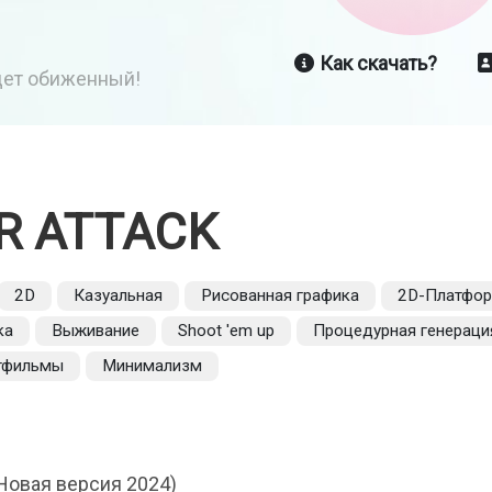
Как скачать?
йдет обиженный!
R ATTACK
2D
Казуальная
Рисованная графика
2D-Платфо
ка
Выживание
Shoot 'em up
Процедурная генераци
тфильмы
Минимализм
Новая версия 2024)