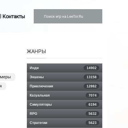
Контакты
ЖАНРЫ
Инди
14902
рмеры
Экшены
13158
я
Приключения
12882
Казуальная
7074
Симуляторы
6194
RPG
5632
Стратегии
5623