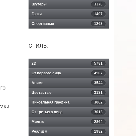
Шутеры
3370
Гонки
1407
Спортивные
1263
СТИЛЬ:
2D
5781
От первого лица
4507
Аниме
3544
го
Цветастые
3131
Пиксельная графика
3062
таки
От третьего лица
3013
Милые
2864
Реализм
1982