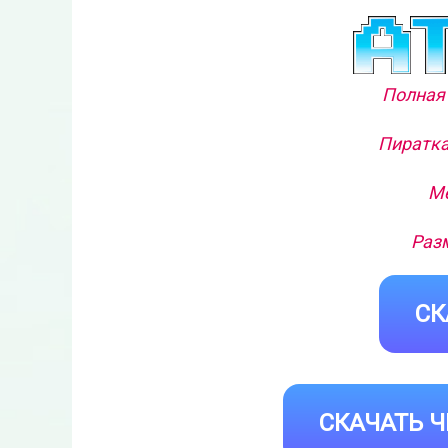
Полная 
Пиратка
Ме
Разм
СК
СКАЧАТЬ Ч