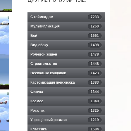
С геймпадом
7233
Мультипликация
1260
Бой
1551
Вид сбоку
1498
Ролевой экшен
1478
Строительство
1448
Несколько концовок
1423
Кастомизация персонажа
1383
Физика
1344
Космос
1340
Рогалик
1325
Упрощённый рогалик
1219
Классика
1584