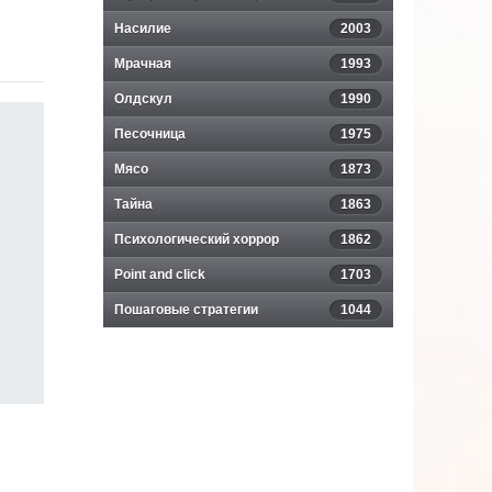
Насилие
2003
Мрачная
1993
Олдскул
1990
Песочница
1975
Мясо
1873
Тайна
1863
Психологический хоррор
1862
Point and click
1703
Пошаговые стратегии
1044