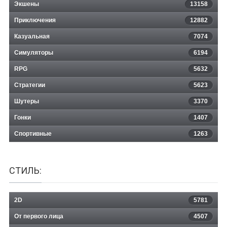
Экшены
13158
Приключения
12882
Казуальная
Falling Skies: The Game
7074
Симуляторы
6194
RPG
5632
Стратегии
5623
Шутеры
3370
Гонки
1407
Спортивные
1263
СТИЛЬ:
2D
5781
От первого лица
4507