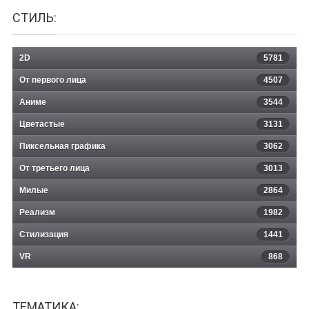
СТИЛЬ:
2D
5781
От первого лица
4507
Аниме
3544
Цветастые
3131
Пиксельная графика
3062
От третьего лица
3013
Милые
2864
Реализм
1982
Стилизация
1441
VR
868
ТЕМАТИКА: