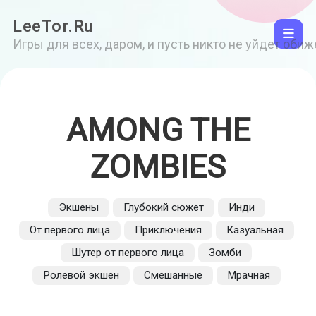
LeeTor.Ru
Игры для всех, даром, и пусть никто не уйдет оби
AMONG THE
ZOMBIES
Экшены
Глубокий сюжет
Инди
От первого лица
Приключения
Казуальная
Шутер от первого лица
Зомби
Ролевой экшен
Смешанные
Мрачная