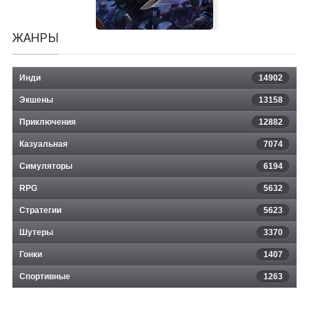
ЖАНРЫ
Инди
14902
Экшены
13158
Приключения
12882
Казуальная
DOOM Eternal: The Ancient Gods
7074
Симуляторы
6194
RPG
5632
Стратегии
5623
Шутеры
3370
Гонки
1407
Спортивные
1263