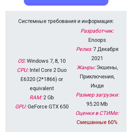
Системные требования и информация:
Разработчик:
Enoops
Релиз:
7 Декабря
2021
OS:
Windows 7, 8, 10
Жанры:
Экшены,
CPU:
Intel Core 2 Duo
Приключения,
E6320 (2*1866) or
Инди
equivalent
Размер загрузки:
RAM:
2 Gb
95.20 Mb
GPU:
GeForce GTX 650
Оценки в СТИМе:
Смешанные 60%