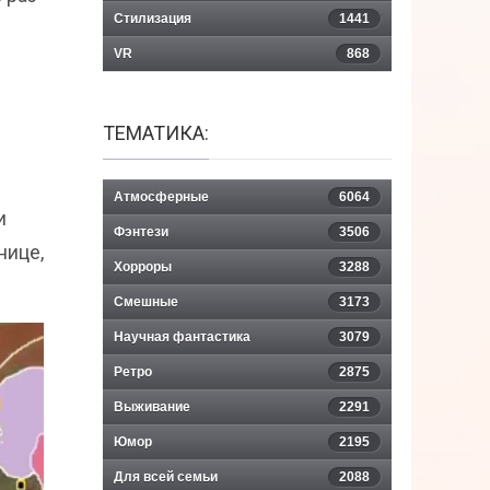
Стилизация
1441
VR
868
ТЕМАТИКА:
Атмосферные
6064
и
Фэнтези
3506
нице,
Хорроры
3288
Смешные
3173
Научная фантастика
3079
Ретро
2875
Выживание
2291
Юмор
2195
Для всей семьи
2088