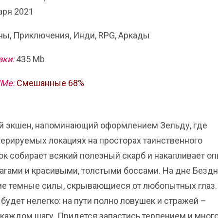
аря 2021
ы, Приключения, Инди, RPG, Аркады
зки:
435 Mb
ИМе:
Смешанные 68%
ый экшен, напоминающий оформлением Зельду, где
нерируемых локациях на просторах таинственного
рок собирает всякий полезный скарб и накапливает оп
агами и красивыми, толстыми боссами. На дне Бездн
ие темные силы, скрывающиеся от любопытных глаз.
будет нелегко: на пути полно ловушек и стражей –
 каждом шагу. Придется запастись терпением и много