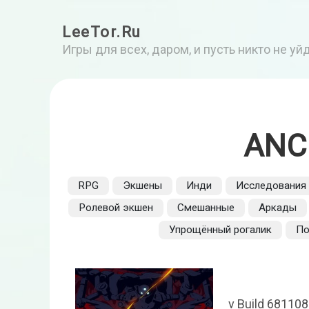
LeeTor.Ru
Игры для всех, даром, и пусть никто не у
ANC
RPG
Экшены
Инди
Исследования
Ролевой экшен
Смешанные
Аркады
Упрощённый рогалик
По
v Build 68110