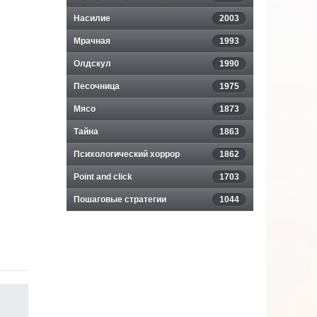
Насилие
2003
Мрачная
1993
Олдскул
1990
Песочница
1975
Мясо
1873
Тайна
1863
Психологический хоррор
1862
Point and click
1703
Пошаговые стратегии
1044