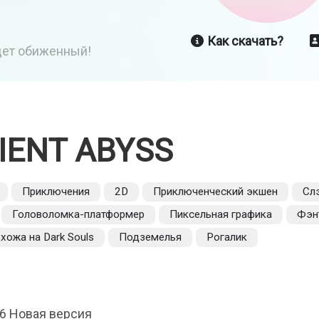
Как скачать?
йдет обиженный!
IENT ABYSS
Приключения
2D
Приключенческий экшен
Сл
Головоломка-платформер
Пиксельная графика
Фэн
хожа на Dark Souls
Подземелья
Рогалик
86 Новая версия