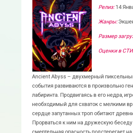
Релиз:
14 Янв
Жанры:
Экшен
Размер загру
Оценки в СТ
Ancient Abyss – двухмерный пиксельн
события развиваются в произвольно ге
лабиринта. Продвигаясь в его недра, иг
необходимый для схваток с мелкими вр
сердце запутанных троп обитают древн
Прорваться к ним на дружескую беседу 
смертельная опасность подстерегает на