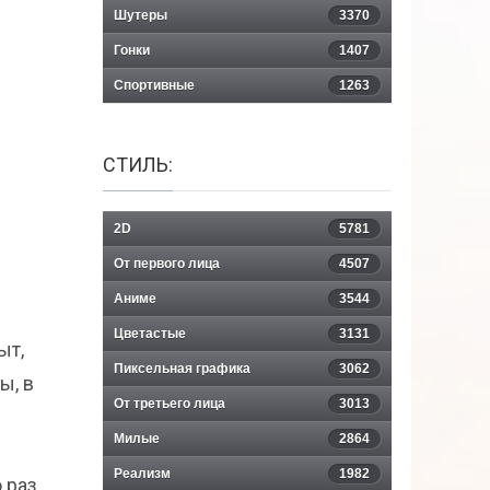
Шутеры
3370
Гонки
1407
Спортивные
1263
СТИЛЬ:
2D
5781
От первого лица
4507
Аниме
3544
Цветастые
3131
ыт,
Пиксельная графика
3062
ы, в
От третьего лица
3013
Милые
2864
Реализм
1982
 раз