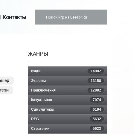
Контакты
ЖАНРЫ
Инди
14902
эшер
Экшены
13158
тези
Приключения
12882
Казуальная
7074
Симуляторы
6194
RPG
5632
Стратегии
5623