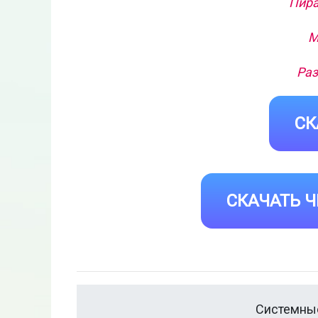
Пира
М
Раз
СК
СКАЧАТЬ Ч
Системные