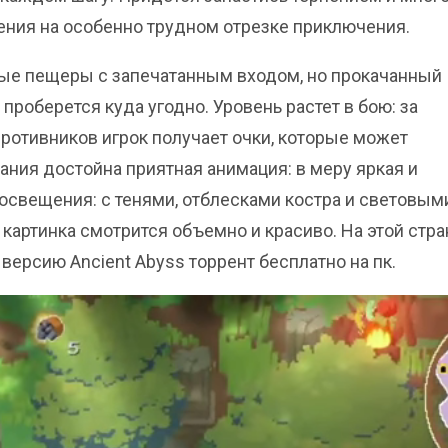
ения на особенно трудном отрезке приключения.
тные пещеры с запечатанным входом, но прокачанный
роберется куда угодно. Уровень растет в бою: за
ротивников игрок получает очки, которые может
ания достойна приятная анимация: в меру яркая и
свещения: с тенями, отблесками костра и световым
артинка смотрится объемно и красиво. На этой стра
версию Ancient Abyss торрент бесплатно на пк.