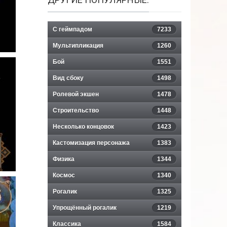
С геймпадом
7233
Мультипликация
1260
Бой
1551
Вид сбоку
1498
Ролевой экшен
1478
Строительство
1448
Несколько концовок
1423
Кастомизация персонажа
1383
Физика
1344
Космос
1340
Рогалик
1325
Упрощённый рогалик
1219
Классика
1584