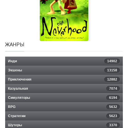
Wings Of War
ЖАНРЫ
Инди
14902
Экшены
13158
Приключения
12882
Казуальная
The Neverhood
7074
Симуляторы
6194
RPG
5632
Стратегии
5623
Шутеры
3370