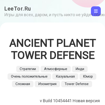
LeeTor.Ru
Игры для всех, даром, и пусть никто не уйдет оби
ANCIENT PLANET
TOWER DEFENSE
Стратегии
Атмосферные
Инди
Очень положительные
Казуальная
Юмор
Сложная
Изометрия
Tower Defense
v Build 10454441 Новая версия