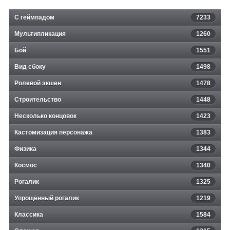
С геймпадом
7233
Мультипликация
1260
Бой
1551
Вид сбоку
1498
Ролевой экшен
1478
Строительство
1448
Несколько концовок
1423
Кастомизация персонажа
1383
Физика
1344
Космос
1340
Рогалик
1325
Упрощённый рогалик
1219
Классика
1584