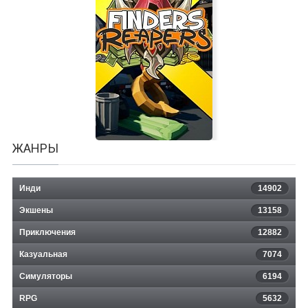
Asyren
ЖАНРЫ
Инди
14902
Экшены
13158
Приключения
12882
Казуальная
Finders Reapers
7074
Симуляторы
6194
RPG
5632