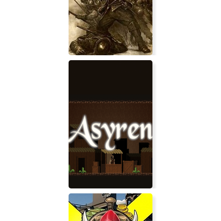
Cynthia: Hidden in the Moonshadow
Огнём и Мечом Великие Битвы