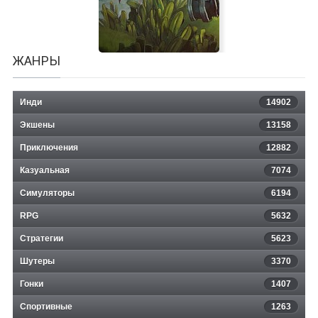
ЖАНРЫ
Инди
14902
Экшены
13158
Приключения
12882
Казуальная
Scribblenauts Unlimited
7074
Симуляторы
6194
RPG
5632
Стратегии
5623
Шутеры
3370
Гонки
1407
Спортивные
1263