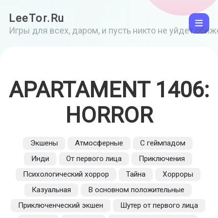
LeeTor.Ru
Игры для всех, даром, и пусть никто не уйдет оби
APARTAMENT 1406:
HORROR
Экшены
Атмосферные
С геймпадом
Инди
От первого лица
Приключения
Психологический хоррор
Тайна
Хорроры
Казуальная
В основном положительные
Приключенческий экшен
Шутер от первого лица