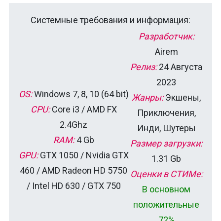
Системные требования и информация:
Разработчик:
Airem
Релиз:
24 Августа
2023
OS:
Windows 7, 8, 10 (64 bit)
Жанры:
Экшены,
CPU:
Core i3 / AMD FX
Приключения,
2.4Ghz
Инди, Шутеры
RAM:
4 Gb
Размер загрузки:
GPU:
GTX 1050 / Nvidia GTX
1.31 Gb
460 / AMD Radeon HD 5750
Оценки в СТИМе:
/ Intel HD 630 / GTX 750
В основном
положительные
72%