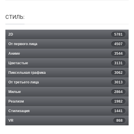
СТИЛЬ:
2D
5781
От первого лица
4507
Аниме
3544
Цветастые
3131
Пиксельная графика
3062
От третьего лица
3013
Милые
2864
Реализм
1982
Стилизация
1441
VR
868