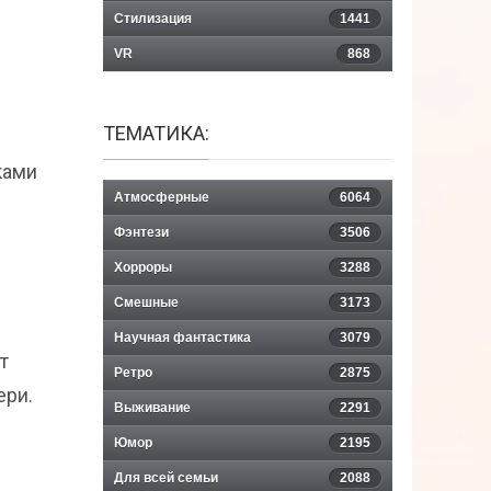
Стилизация
1441
VR
868
ТЕМАТИКА:
ками
Атмосферные
6064
Фэнтези
3506
Хорроры
3288
Смешные
3173
Научная фантастика
3079
т
Ретро
2875
ери.
Выживание
2291
Юмор
2195
Для всей семьи
2088