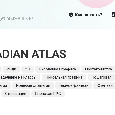
Как скачать?
йдет обиженный!
DIAN ATLAS
Инди
2D
Рисованная графика
Протагонистка
зделение на классы
Пиксельная графика
Пошаговая
егии
Ролевые стратегии
Тёмное фэнтези
Фэнтези
Стилизация
Японская RPG