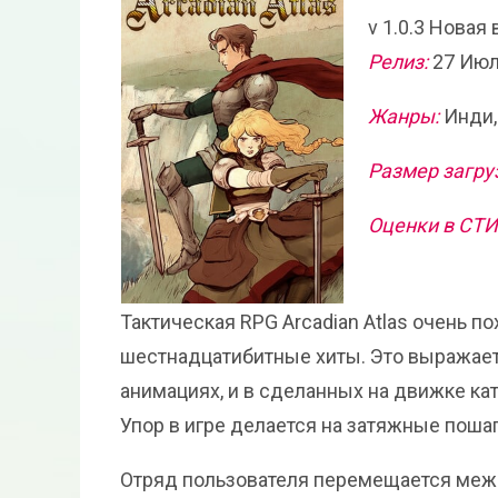
v 1.0.3 Новая
Релиз:
27 Июл
Жанры:
Инди,
Размер загру
Оценки в СТ
Тактическая RPG Arcadian Atlas очень по
шестнадцатибитные хиты. Это выражаетс
анимациях, и в сделанных на движке к
Упор в игре делается на затяжные поша
Отряд пользователя перемещается между 