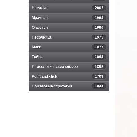
Насилие
2003
Мрачная
1993
Олдскул
1990
Песочница
1975
Мясо
1873
Тайна
1863
Психологический хоррор
1862
Point and click
1703
Пошаговые стратегии
1044