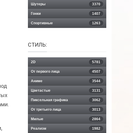
Шутеры
3370
Гонки
1407
Спортивные
1263
СТИЛЬ:
2D
5781
От первого лица
4507
Аниме
3544
под
Цветастые
3131
тых
Пиксельная графика
3062
ами.
От третьего лица
3013
Милые
2864
,
Реализм
1982