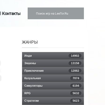
Контакты
ЖАНРЫ
Инди
14902
Экшены
13158
Приключения
12882
Казуальная
7074
Симуляторы
6194
RPG
5632
Стратегии
5623