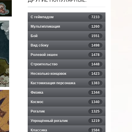
С геймпадом
7233
Мультипликация
1260
Бой
1551
Вид сбоку
1498
Ролевой экшен
1478
Строительство
1448
Несколько концовок
1423
Кастомизация персонажа
1383
Физика
1344
Космос
1340
Рогалик
1325
Упрощённый рогалик
1219
Классика
1584