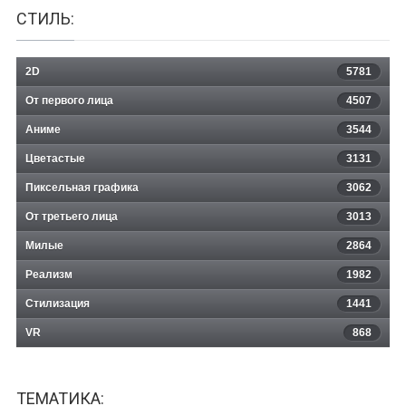
СТИЛЬ:
2D
5781
От первого лица
4507
Аниме
3544
Цветастые
3131
Пиксельная графика
3062
От третьего лица
3013
Милые
2864
Реализм
1982
Стилизация
1441
VR
868
ТЕМАТИКА: