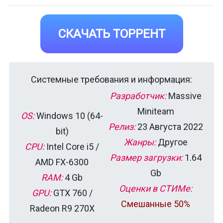
СКАЧАТЬ ТОРРЕНТ
Системные требования и информация:
Разработчик:
Massive
Miniteam
OS:
Windows 10 (64-
Релиз:
23 Августа 2022
bit)
Жанры:
Другое
CPU:
Intel Core i5 /
Размер загрузки:
1.64
AMD FX-6300
Gb
RAM:
4 Gb
Оценки в СТИМе:
GPU:
GTX 760 /
Смешанные 50%
Radeon R9 270X