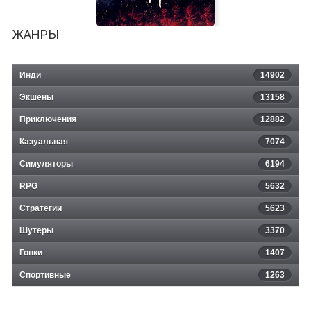
ЖАНРЫ
Инди
14902
Экшены
13158
KATANA KAMI: A Way of the
Приключения
12882
Казуальная
Samurai Story
7074
Симуляторы
6194
RPG
5632
Стратегии
5623
Шутеры
3370
Гонки
1407
Спортивные
1263