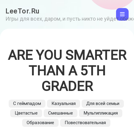
LeeTor.Ru
Игры для всех, даром, и пусть никто не уйдет оби
ARE YOU SMARTER
THAN A 5TH
GRADER
С геймпадом
Казуальная
Для всей семьи
Цветастые
Смешанные
Мультипликация
Образование
Повествовательная