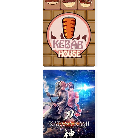
890B
Kebab House