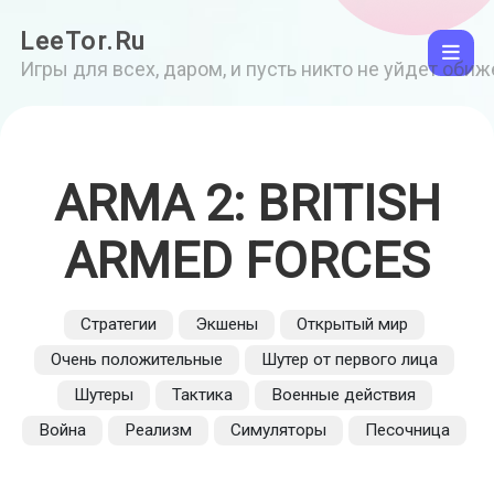
LeeTor.Ru
Игры для всех, даром, и пусть никто не уйдет оби
ARMA 2: BRITISH
ARMED FORCES
Стратегии
Экшены
Открытый мир
Очень положительные
Шутер от первого лица
Шутеры
Тактика
Военные действия
Война
Реализм
Симуляторы
Песочница