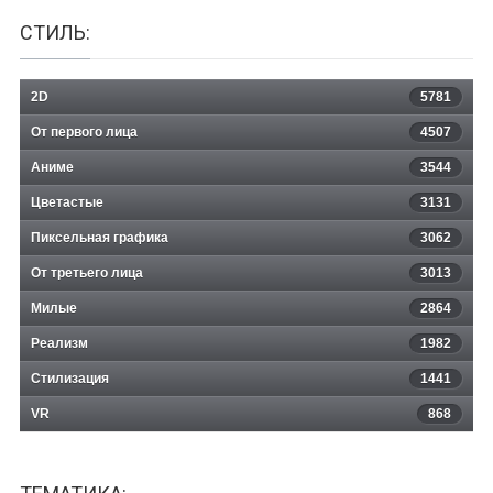
СТИЛЬ:
2D
5781
От первого лица
4507
Аниме
3544
Цветастые
3131
Пиксельная графика
3062
От третьего лица
3013
Милые
2864
Реализм
1982
Стилизация
1441
VR
868