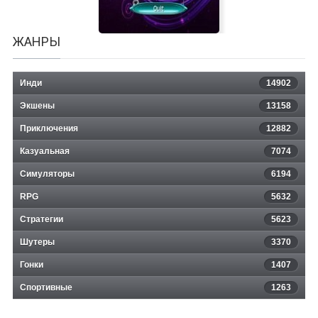
ЖАНРЫ
Инди
14902
Экшены
13158
Приключения
12882
Казуальная
Another Arkanoid
7074
Симуляторы
6194
RPG
5632
Стратегии
5623
Шутеры
3370
Гонки
1407
Спортивные
1263