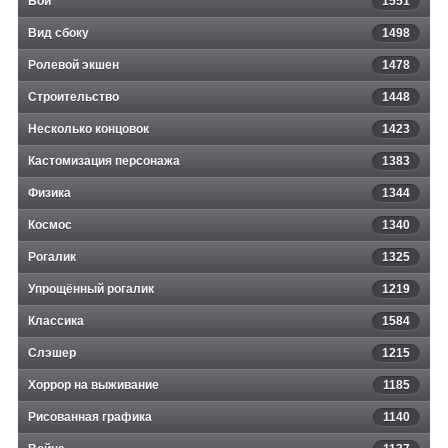
Бой
1551
Вид сбоку
1498
Ролевой экшен
1478
Строительство
1448
Несколько концовок
1423
Кастомизация персонажа
1383
Физика
1344
Космос
1340
Рогалик
1325
Упрощённый рогалик
1219
Классика
1584
Слэшер
1215
Хоррор на выживание
1185
Рисованная графика
1140