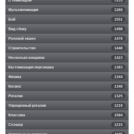
С геймпадом
7233
Мультипликация
1260
Бой
1551
Вид сбоку
1498
Ролевой экшен
1478
Строительство
1448
Несколько концовок
1423
Кастомизация персонажа
1383
Физика
1344
Космос
1340
Рогалик
1325
Упрощённый рогалик
1219
Классика
1584
Слэшер
1215