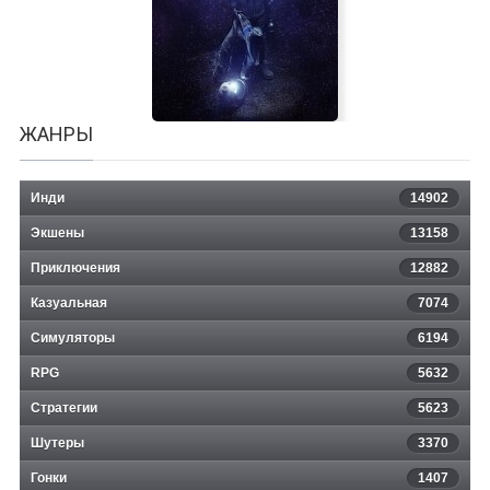
24 Solar Terms
ЖАНРЫ
Инди
14902
Экшены
13158
Приключения
12882
Казуальная
The Swapper
7074
Симуляторы
6194
RPG
5632
Стратегии
5623
Шутеры
3370
Гонки
1407