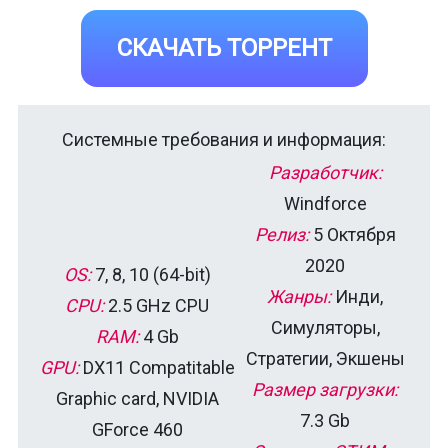
СКАЧАТЬ ТОРРЕНТ
Системные требования и информация:
Разработчик:
Windforce
Релиз:
5 Октября
2020
OS:
7, 8, 10 (64-bit)
Жанры:
Инди,
CPU:
2.5 GHz CPU
Симуляторы,
RAM:
4 Gb
Стратегии, Экшены
GPU:
DX11 Compatitable
Размер загрузки:
Graphic card, NVIDIA
7.3 Gb
GForce 460