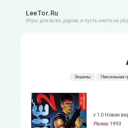
LeeTor.Ru
Игры для всех, даром, и пусть никто не у
Экшены
Пиксельная г
v 1.0 Новая в
Релиз:
1993