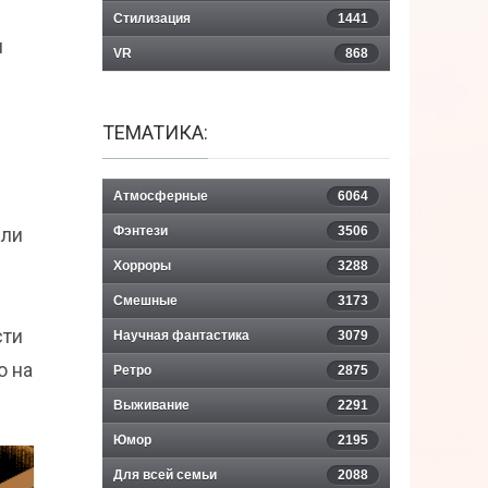
Стилизация
1441
и
VR
868
ТЕМАТИКА:
Атмосферные
6064
или
Фэнтези
3506
Хорроры
3288
Смешные
3173
сти
Научная фантастика
3079
о на
Ретро
2875
Выживание
2291
Юмор
2195
Для всей семьи
2088