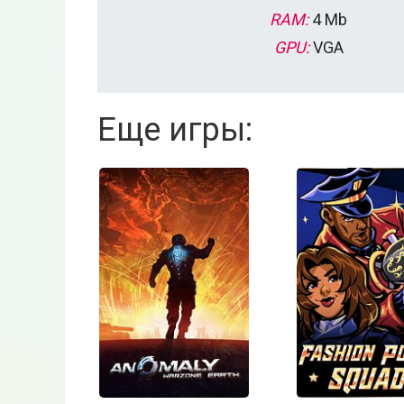
RAM:
4 Mb
GPU:
VGA
Еще игры: