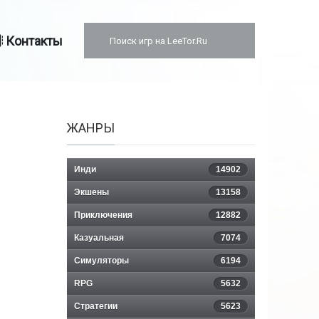
Контакты
ЖАНРЫ
Инди
14902
Экшены
13158
Приключения
12882
Казуальная
7074
Симуляторы
6194
RPG
5632
Стратегии
5623