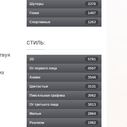
Шутеры
3370
Гонки
1407
Спортивные
1263
СТИЛЬ:
твуя
2D
5781
От первого лица
4507
их
Аниме
3544
Цветастые
3131
Пиксельная графика
3062
От третьего лица
3013
Милые
2864
Реализм
1982