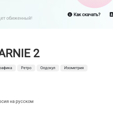
Как скачать?
йдет обиженный!
ARNIE 2
рафика
Ретро
Олдскул
Изометрия
ерсия на русском