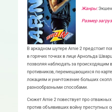
Жанры:
Экше
Размер загруз
В аркадном шутере Arnie 2 предстоит п
в горячих точках в лице Арнольда Швар
позволяя наблюдать за происходящим во
противников, перемещающихся по карте
локациям и уничтожение больших скопл
разнообразными способами.
Сюжет Arnie 2 повествует про отважных
против объявивших войну преступных ор