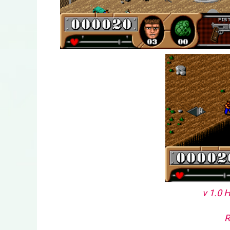
v 1.0 
R