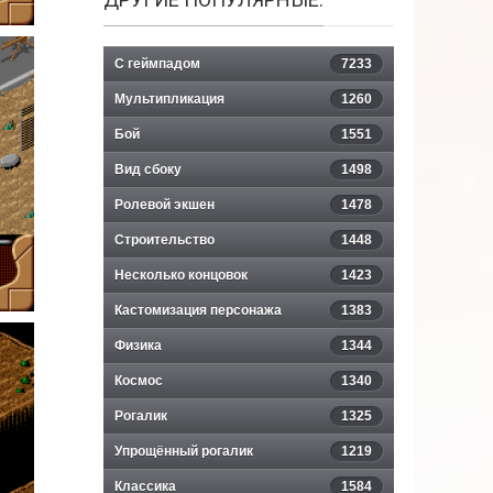
С геймпадом
7233
Мультипликация
1260
Бой
1551
Вид сбоку
1498
Ролевой экшен
1478
Строительство
1448
Несколько концовок
1423
Кастомизация персонажа
1383
Физика
1344
Космос
1340
Рогалик
1325
Упрощённый рогалик
1219
Классика
1584