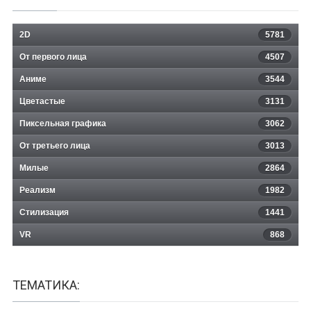
2D
5781
От первого лица
4507
Аниме
3544
Цветастые
3131
Пиксельная графика
3062
От третьего лица
3013
Милые
2864
Реализм
1982
Стилизация
1441
VR
868
ТЕМАТИКА: