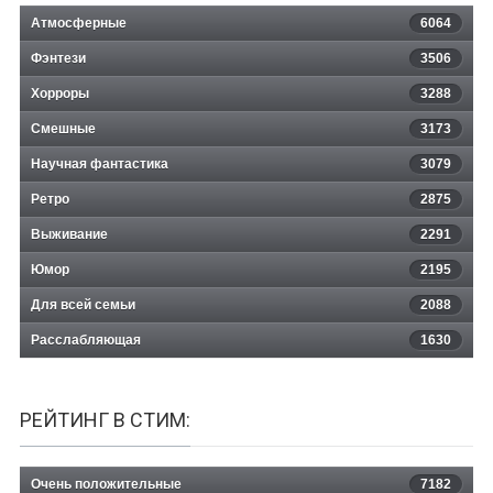
Атмосферные
6064
Фэнтези
3506
Хорроры
3288
Смешные
3173
Научная фантастика
3079
Ретро
2875
Выживание
2291
Юмор
2195
Для всей семьи
2088
Расслабляющая
1630
РЕЙТИНГ В СТИМ:
Очень положительные
7182