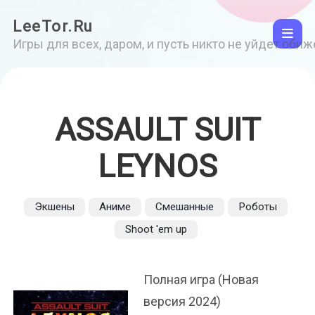
LeeTor.Ru
Игры для всех, даром, и пусть никто не уйдет оби
ASSAULT SUIT
LEYNOS
Экшены
Аниме
Смешанные
Роботы
Shoot 'em up
Полная игра (Новая
версия 2024)