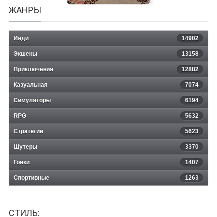
ЖАНРЫ
Инди
14902
Экшены
13158
Приключения
12882
Казуальная
Veil of Crows
7074
Симуляторы
6194
RPG
5632
Стратегии
5623
Шутеры
3370
Гонки
1407
Спортивные
1263
СТИЛЬ: