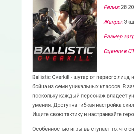
Релиз:
28 2
Жанры:
Экше
Размер загр
Оценки в С
Ballistic Overkill - шутер от первого ли
бойца из семи уникальных классов. В за
поскольку каждый персонаж владеет у
умения. Доступна гибкая настройка ски
Ищите свою тактику и настраивайте гер
Особенностью игры выступает то, что о