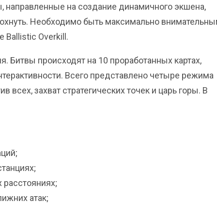
цы, направленные на создание динамичного экшена,
одохнуть. Необходимо быть максимально внимательны
llistic Overkill.
. Битвы происходят на 10 проработанных картах,
терактивности. Всего представлено четыре режима
в всех, захват стратегических точек и царь горы. В
ций;
станциях;
х расстояниях;
лижних атак;
;