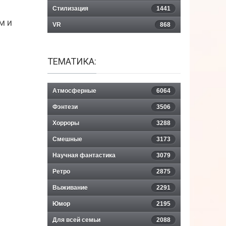
Стилизация
1441
м и
VR
868
ТЕМАТИКА:
Атмосферные
6064
Фэнтези
3506
Хорроры
3288
Смешные
3173
Научная фантастика
3079
Ретро
2875
Выживание
2291
Юмор
2195
Для всей семьи
2088