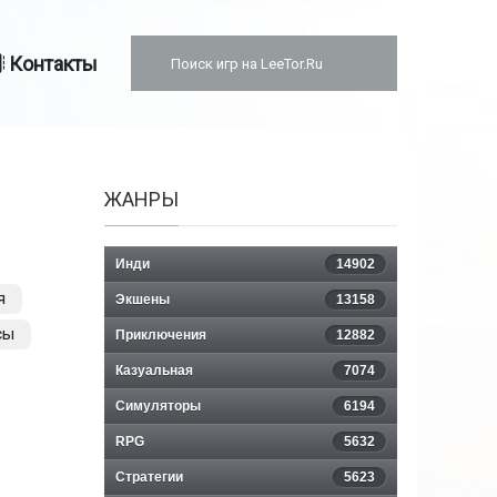
Контакты
ЖАНРЫ
Инди
14902
я
Экшены
13158
сы
Приключения
12882
Казуальная
7074
Симуляторы
6194
RPG
5632
Стратегии
5623