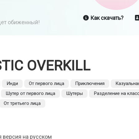
Как скачать?
йдет обиженный!
STIC OVERKILL
Инди
От первого лица
Приключения
Казуальна
Шутер от первого лица
Шутеры
Разделение на клас
От третьего лица
ая версия на русском