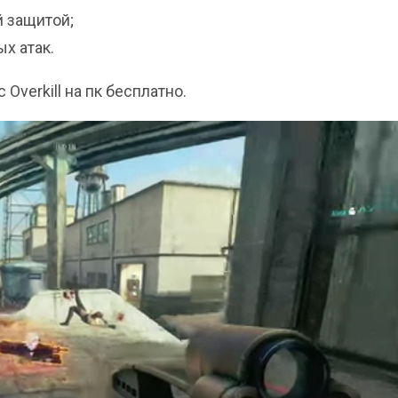
й защитой;
х атак.
 Overkill на пк бесплатно.