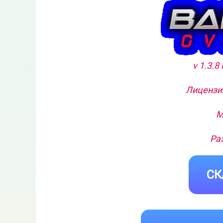
v 1.3.8
Лицензия
М
Ра
СК