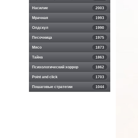
Насилие
2003
Мрачная
1993
Олдскул
1990
Песочница
1975
Мясо
1873
Тайна
1863
Психологический хоррор
1862
Point and click
1703
Пошаговые стратегии
1044