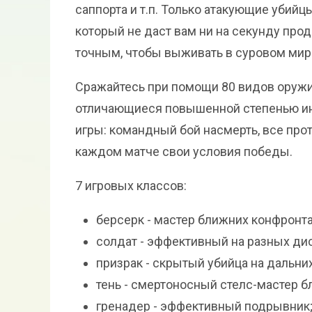
саппорта и т.п. Только атакующие убий
который не даст вам ни на секунду пр
точным, чтобы выживать в суровом мире Ba
Сражайтесь при помощи 80 видов оружия
отличающиеся повышенной степенью ин
игры: командный бой насмерть, все проти
каждом матче свои условия победы.
7 игровых классов:
берсерк - мастер ближних конфронта
солдат - эффективный на разных ди
призрак - скрытый убийца на дальни
тень - смертоносный стелс-мастер б
гренадер - эффективный подрывник