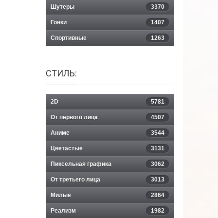
Шутеры
3370
Гонки
1407
Спортивные
1263
СТИЛЬ:
2D
5781
От первого лица
4507
Аниме
3544
Цветастые
3131
Пиксельная графика
3062
От третьего лица
3013
Милые
2864
Реализм
1982