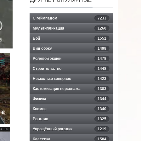
С геймпадом
7233
Мультипликация
1260
Бой
1551
Вид сбоку
1498
Ролевой экшен
1478
Строительство
1448
Несколько концовок
1423
Кастомизация персонажа
1383
Физика
1344
Космос
1340
Рогалик
1325
Упрощённый рогалик
1219
Классика
1584