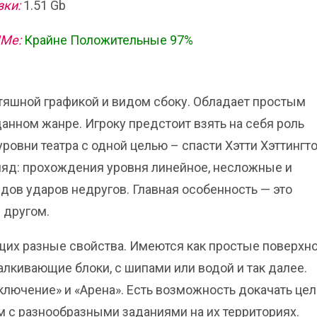
зки:
1.51 Gb
ИМе:
Крайне Положительные 97%
льтяшной графикой и видом сбоку. Обладает простым
данном жанре. Игроку предстоит взять на себя роль
овни театра с одной целью – спасти Хэтти Хэттингто
ляд: прохождения уровня линейное, несложные и
дов ударов недругов. Главная особенность — это
 другом.
щих разные свойства. Имеются как простые поверхно
алкивающие блоки, с шипами или водой и так далее.
ключение» и «Арена». Есть возможность докачать це
 с разнообразными заданиями на их территориях.