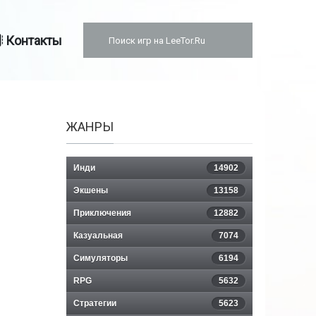
Контакты
ЖАНРЫ
Инди
14902
Экшены
13158
Приключения
12882
Казуальная
7074
Симуляторы
6194
RPG
5632
Стратегии
5623