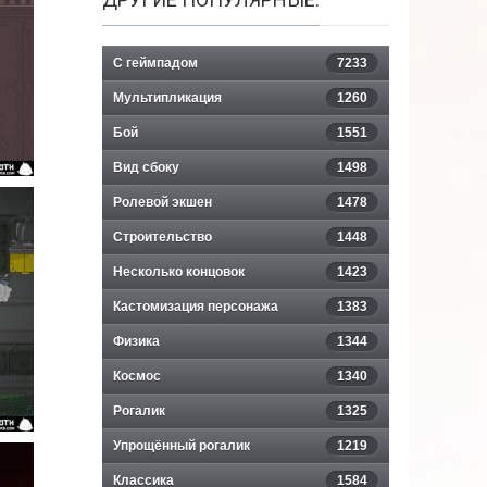
С геймпадом
7233
Мультипликация
1260
Бой
1551
Вид сбоку
1498
Ролевой экшен
1478
Строительство
1448
Несколько концовок
1423
Кастомизация персонажа
1383
Физика
1344
Космос
1340
Рогалик
1325
Упрощённый рогалик
1219
Классика
1584