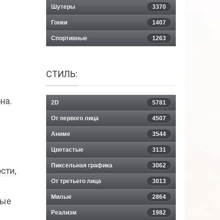
Шутеры
3370
Гонки
1407
Спортивные
1263
СТИЛЬ:
на.
2D
5781
От первого лица
4507
Аниме
3544
Цветастые
3131
Пиксельная графика
3062
сти,
От третьего лица
3013
Милые
2864
лые
Реализм
1982