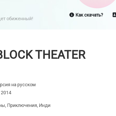
Как скачать?
йдет обиженный!
BLOCK THEATER
ерсия на русском
 2014
ы, Приключения, Инди