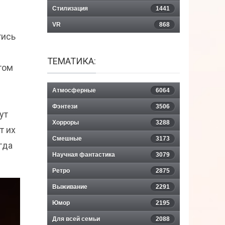
Стилизация
1441
VR
868
тись
ТЕМАТИКА:
том
Атмосферные
6064
Фэнтези
3506
ут
Хорроры
3288
т их
Смешные
3173
гда
Научная фантастика
3079
Ретро
2875
Выживание
2291
Юмор
2195
Для всей семьи
2088