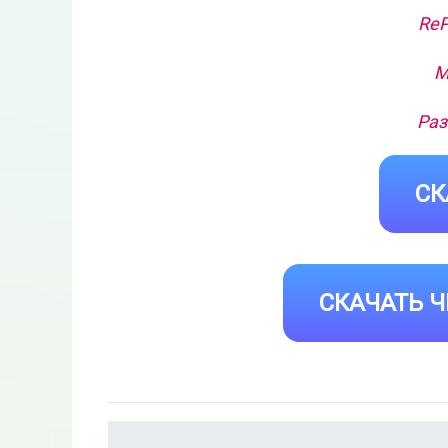
ReP
М
Раз
СК
СКАЧАТЬ Ч