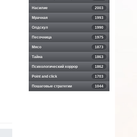
Насилие
2003
Мрачная
1993
Олдскул
1990
Песочница
1975
Мясо
1873
Тайна
1863
Психологический хоррор
1862
Point and click
1703
Пошаговые стратегии
1044