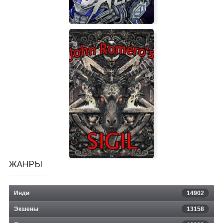
Astral Chain
ЖАНРЫ
Инди
14902
Экшены
13158