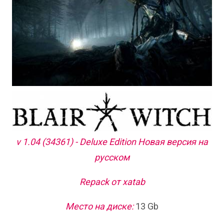
v 1.04 (34361) - Deluxe Edition Новая версия на
русском
Repack от xatab
Место на диске:
13 Gb