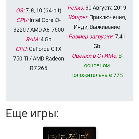
Релиз:
30 Августа 2019
OS:
7, 8, 10 (64-bit)
Жанры:
Приключения,
CPU:
Intel Core i3-
Инди, Выживание
3220 / AMD A8-7600
Размер загрузки:
7.41
RAM:
4 Gb
Gb
GPU:
GeForce GTX
Оценки в СТИМе:
В
750 Ti / AMD Radeon
основном
R7 265
положительные 77%
Еще игры: