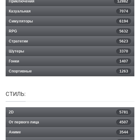
Приключения
12882
Казуальная
John Romero's SIGIL
7074
Симуляторы
6194
RPG
5632
Стратегии
5623
Шутеры
3370
Гонки
1407
Спортивные
1263
СТИЛЬ:
2D
5781
От первого лица
4507
Аниме
3544