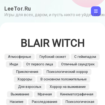
LeeTor.Ru
Игры для всех, даром, и пусть никто не уйдет оби
BLAIR WITCH
Атмосферные
Глубокий сюжет
С геймпадом
Инди
От первого лица
Отличный саундтрек
Приключения
Психологический хоррор
Хорроры
В основном положительные
Для взрослых
Хоррор на выживание
Выживание
Мрачная
Кинематографичная
Насилие
Расследования
Психологическая