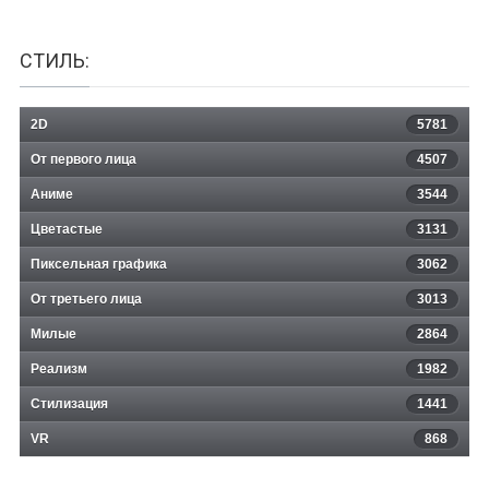
СТИЛЬ:
2D
5781
От первого лица
4507
Аниме
3544
Цветастые
3131
Пиксельная графика
3062
От третьего лица
3013
Милые
2864
Реализм
1982
Стилизация
1441
VR
868