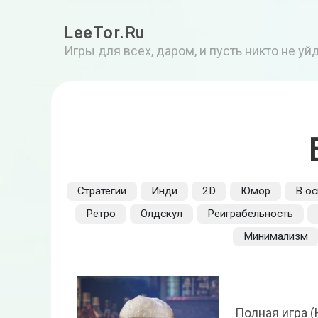
LeeTor.Ru
Игры для всех, даром, и пусть никто не у
Стратегии
Инди
2D
Юмор
В о
Ретро
Олдскул
Реиграбельность
Минимализм
Полная игра (