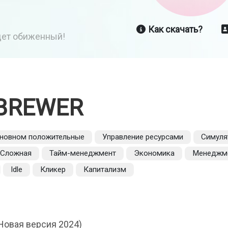
Как скачать?
йдет обиженный!
BREWER
сновном положительные
Управление ресурсами
Симуля
Сложная
Тайм-менеджмент
Экономика
Менеджм
Idle
Кликер
Капитализм
Новая версия 2024)