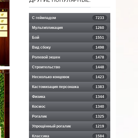
С геймпадом
7233
Мультипликация
1260
Бой
1551
Вид сбоку
1498
Ролевой экшен
1478
Строительство
1448
Несколько концовок
1423
Кастомизация персонажа
1383
Физика
1344
Космос
1340
Рогалик
1325
Упрощённый рогалик
1219
Классика
1584