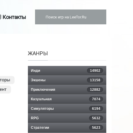
Контакты
ЖАНРЫ
Инди
14902
торы
Экшены
13158
ент
Приключения
12882
Казуальная
7074
Симуляторы
6194
RPG
5632
Стратегии
5623