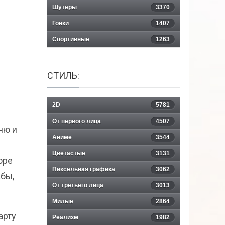
Шутеры
3370
Гонки
1407
Спортивные
1263
СТИЛЬ:
2D
5781
От первого лица
4507
ню и
Аниме
3544
Цветастые
3131
оре
Пиксельная графика
3062
абы,
От третьего лица
3013
Милые
2864
арту
Реализм
1982