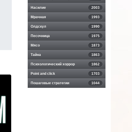
Насилие
2003
Мрачная
1993
Олдскул
1990
Песочница
1975
Мясо
1873
Тайна
1863
Психологический хоррор
1862
Point and click
1703
Пошаговые стратегии
1044