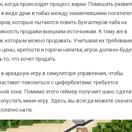
ан, когда происходит процесс варки. Помешать разви
 в виде драк в пабах между захмелевшими посетите
ров, которые пытаются ловить бухгалтеров паба на
можность продажи внешним источникам. К тому же в
ов, которым можно продавать. Учитывая их требовани
 цены, крепости и горечи напитка, игрок должен буде
то, что хочет продать.
 в аркадную игру в симуляторе управления, чтобы
заставит повозиться с циферблатами: требуется
еной зоне. Помимо этого геймер получает шанс сдела
опустить мини-игру. Здесь, вы всегда можете скачат
платно на пк.