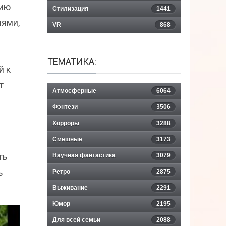
тию
Стилизация
1441
лями,
VR
868
ТЕМАТИКА:
й к
т
Атмосферные
6064
Фэнтези
3506
Хорроры
3288
Смешные
3173
ть
Научная фантастика
3079
ь
Ретро
2875
Выживание
2291
Юмор
2195
Для всей семьи
2088