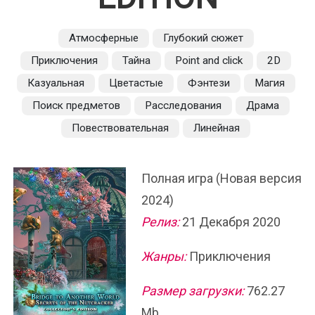
Атмосферные
Глубокий сюжет
Приключения
Тайна
Point and click
2D
Казуальная
Цветастые
Фэнтези
Магия
Поиск предметов
Расследования
Драма
Повествовательная
Линейная
Полная игра (Новая версия
2024)
Релиз:
21 Декабря 2020
Жанры:
Приключения
Размер загрузки:
762.27
Mb