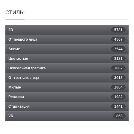
СТИЛЬ:
2D
5781
От первого лица
4507
Аниме
3544
Цветастые
3131
Пиксельная графика
3062
От третьего лица
3013
Милые
2864
Реализм
1982
Стилизация
1441
VR
868