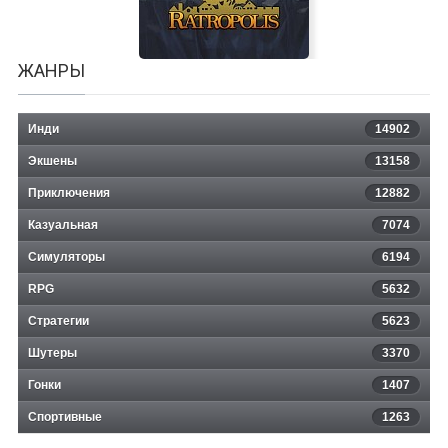
ЖАНРЫ
Инди
14902
Экшены
13158
Приключения
12882
Казуальная
Ratropolis
7074
Симуляторы
6194
RPG
5632
Стратегии
5623
Шутеры
3370
Гонки
1407
Спортивные
1263