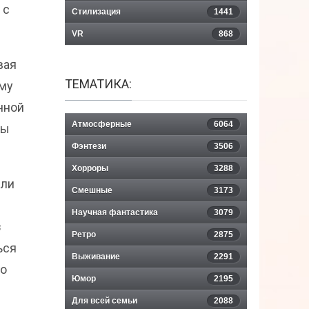
 с
Стилизация
1441
VR
868
вая
ТЕМАТИКА:
ему
чной
Атмосферные
6064
ны
Фэнтези
3506
Хорроры
3288
или
Смешные
3173
Научная фантастика
3079
з
Ретро
2875
ься
Выживание
2291
го
Юмор
2195
Для всей семьи
2088