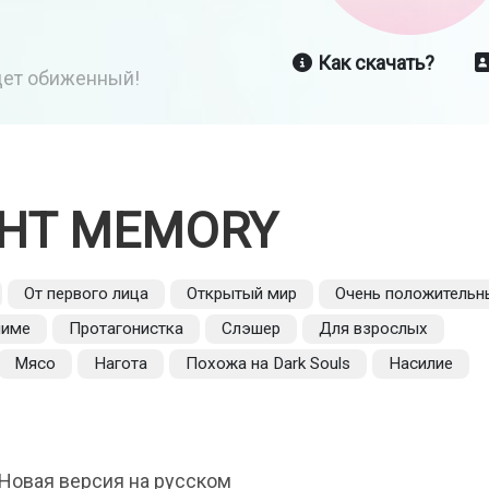
Как скачать?
йдет обиженный!
GHT MEMORY
От первого лица
Открытый мир
Очень положительн
ниме
Протагонистка
Слэшер
Для взрослых
Мясо
Нагота
Похожа на Dark Souls
Насилие
1 Новая версия на русском