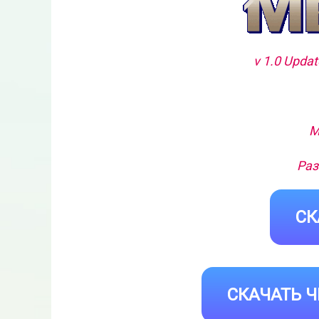
v 1.0 Upda
М
Раз
СК
СКАЧАТЬ Ч