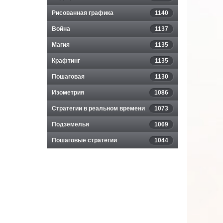
Рисованная графика
1140
Война
1137
Магия
1135
Крафтинг
1135
Пошаговая
1130
Изометрия
1086
Стратегии в реальном времени
1073
Подземелья
1069
Пошаговые стратегии
1044