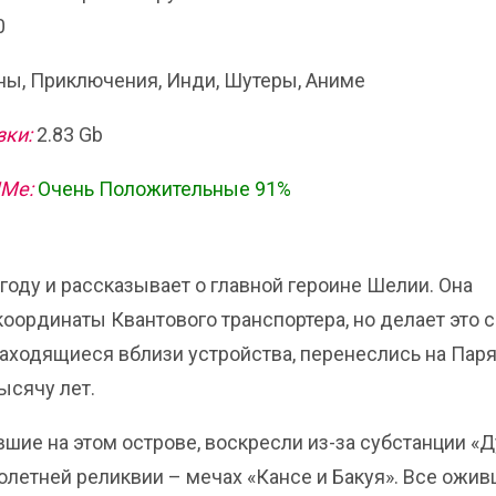
0
ы, Приключения, Инди, Шутеры, Аниме
зки:
2.83 Gb
ИМе:
Очень Положительные 91%
году и рассказывает о главной героине Шелии. Она
координаты Квантового транспортера, но делает это с
находящиеся вблизи устройства, перенеслись на Пар
ысячу лет.
вшие на этом острове, воскресли из-за субстанции «
олетней реликвии – мечах «Кансе и Бакуя». Все ожи