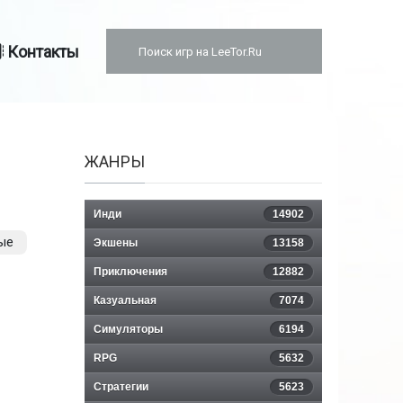
Контакты
ЖАНРЫ
Инди
14902
ые
Экшены
13158
Приключения
12882
Казуальная
7074
Симуляторы
6194
RPG
5632
Стратегии
5623