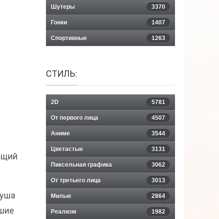
Шутеры
3370
Гонки
1407
Спортивные
1263
СТИЛЬ:
2D
5781
От первого лица
4507
Аниме
3544
Цветастые
3131
ящий
Пиксельная графика
3062
От третьего лица
3013
Душа
Милые
2864
вшие
Реализм
1982