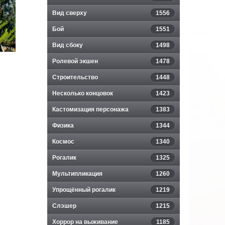
Вид сверху
1556
Бой
1551
Вид сбоку
1498
Ролевой экшен
1478
Строительство
1448
Несколько концовок
1423
Кастомизация персонажа
1383
Физика
1344
Космос
1340
Рогалик
1325
Мультипликация
1260
Упрощённый рогалик
1219
Слэшер
1215
Хоррор на выживание
1185