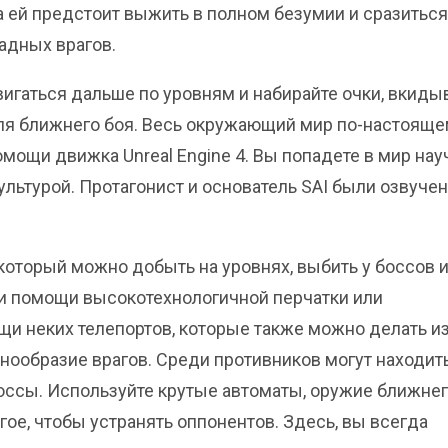
а ей предстоит выжить в полном безумии и сразиться
адных врагов.
игаться дальше по уровням и набирайте очки, вкиды
ля ближнего боя. Весь окружающий мир по-настоящ
омощи движка Unreal Engine 4. Вы попадете в мир нау
ультурой. Протагонист и основатель SAI были озвуче
который можно добыть на уровнях, выбить у боссов 
ри помощи высокотехнологичной перчатки или
и неких телепортов, которые также можно делать и
знообразие врагов. Среди противников могут находит
оссы. Используйте крутые автоматы, оружие ближне
ое, чтобы устранять оппонентов. Здесь, вы всегда