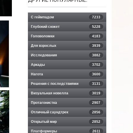
С геймпадом
7233
Глубокий сюжет
5228
Головоломки
4183
Для взрослых
3939
Исследования
3882
Аркады
3702
Нагота
3600
Решения с последствиями
3131
Визуальная новелла
3019
Протагонистка
2907
Отличный саундтрек
2856
Открытый мир
2852
Платформеры
2611