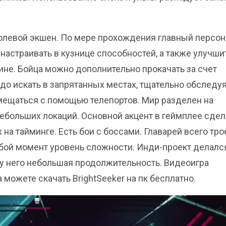
ролевой экшен. По мере прохождения главный персо
настраивать в кузнице способностей, а также улучши
не. Бойца можно дополнительно прокачать за счет
до искать в запрятанных местах, тщательно обследу
ещаться с помощью телепортов. Мир разделен на
небольших локаций. Основной акцент в геймплее сдел
а тайминге. Есть бои с боссами. Главарей всего тро
бой момент уровень сложности. Инди-проект делалс
 у него небольшая продолжительность. Видеоигра
а можете скачать BrightSeeker на пк бесплатно.