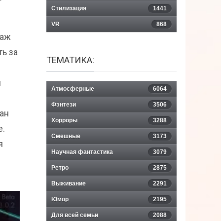
Стилизация
1441
VR
868
наж
ть за
ТЕМАТИКА:
я
Атмосферные
6064
Фэнтези
3506
ан
Хорроры
3288
е.
Смешные
3173
я
Научная фантастика
3079
Ретро
2875
Выживание
2291
Юмор
2195
Для всей семьи
2088