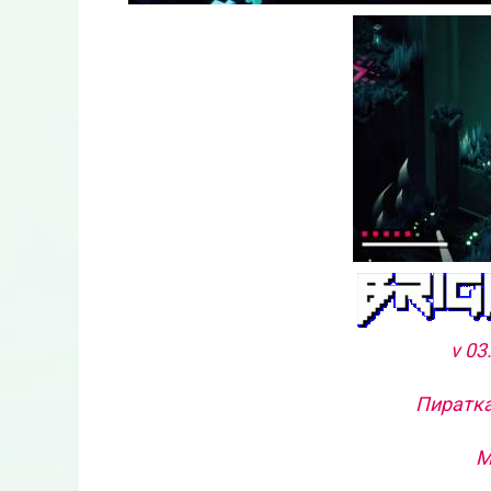
v 03
Пиратка
М