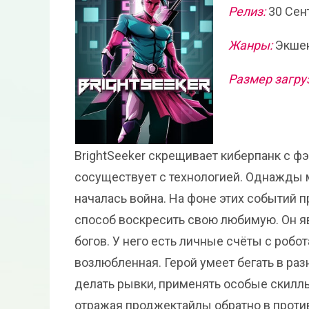
Релиз:
30 Сен
Жанры:
Экшен
Размер загру
BrightSeeker скрещивает киберпанк с ф
сосуществует с технологией. Однажды 
началась война. На фоне этих событий п
способ воскресить свою любимую. Он 
богов. У него есть личные счёты с робот
возлюбленная. Герой умеет бегать в раз
делать рывки, применять особые скиллы
отражая проджектайлы обратно в против