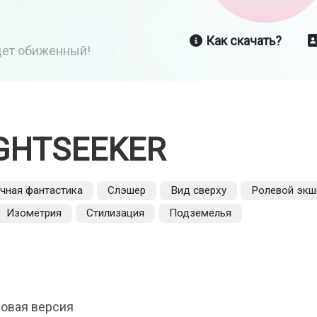
Как скачать?
йдет обиженный!
GHTSEEKER
чная фантастика
Слэшер
Вид сверху
Ролевой экш
Изометрия
Стилизация
Подземелья
Новая версия