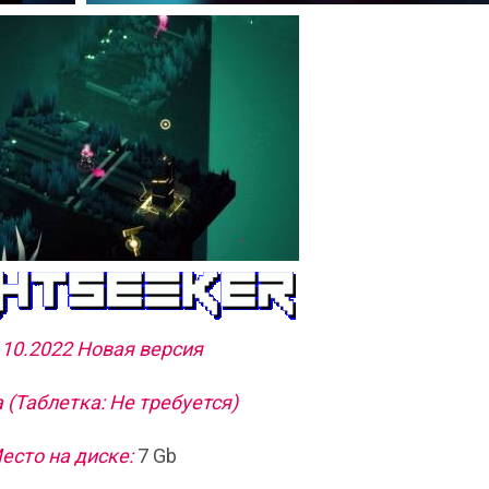
.10.2022 Новая версия
 (Таблетка: Не требуется)
есто на диске:
7 Gb