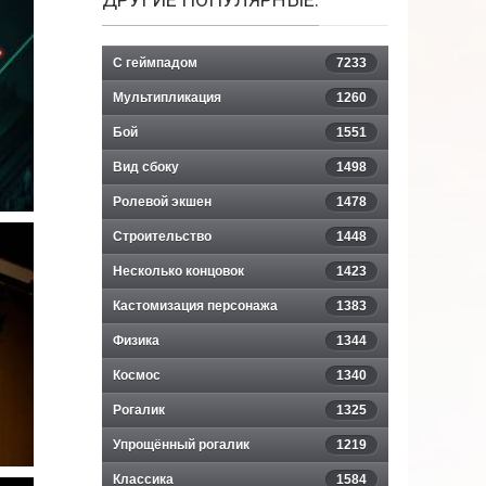
С геймпадом
7233
Мультипликация
1260
Бой
1551
Вид сбоку
1498
Ролевой экшен
1478
Строительство
1448
Несколько концовок
1423
Кастомизация персонажа
1383
Физика
1344
Космос
1340
Рогалик
1325
Упрощённый рогалик
1219
Классика
1584