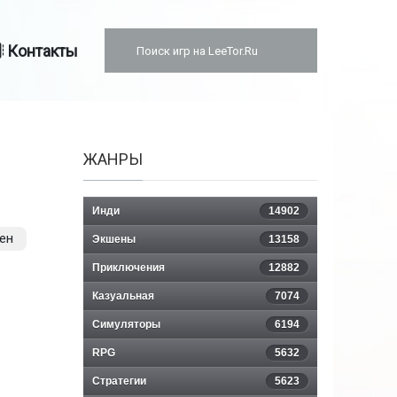
Контакты
ЖАНРЫ
Инди
14902
ен
Экшены
13158
Приключения
12882
Казуальная
7074
Симуляторы
6194
RPG
5632
Стратегии
5623