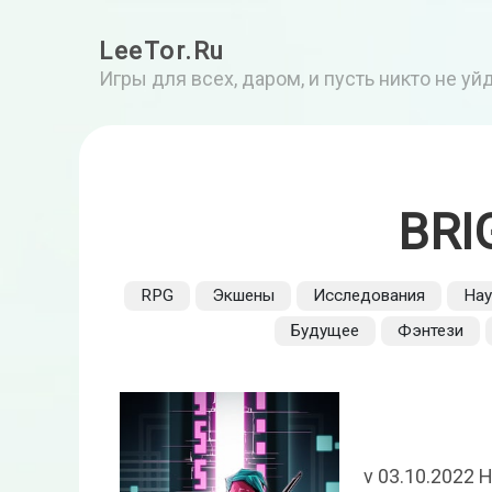
LeeTor.Ru
Игры для всех, даром, и пусть никто не у
BRI
RPG
Экшены
Исследования
Нау
Будущее
Фэнтези
v 03.10.2022 