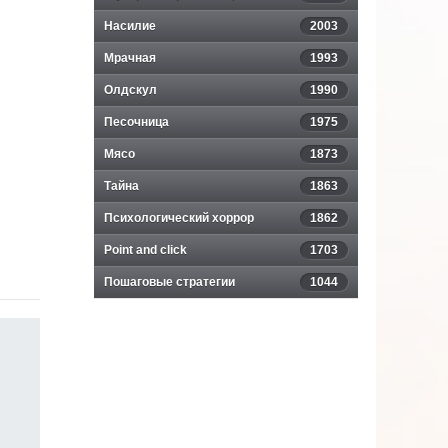
Насилие
2003
Мрачная
1993
Олдскул
1990
Песочница
1975
Мясо
1873
Тайна
1863
Психологический хоррор
1862
Point and click
1703
Пошаговые стратегии
1044