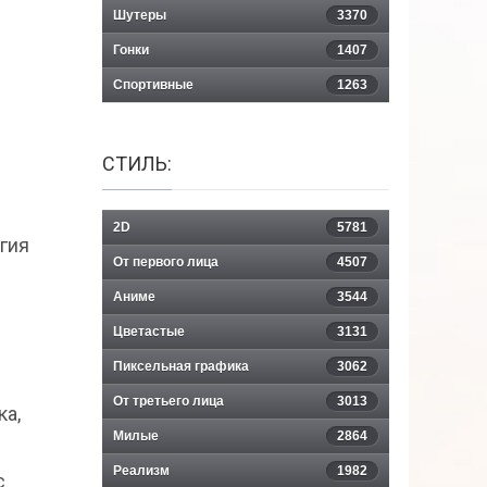
Шутеры
3370
Гонки
1407
Спортивные
1263
СТИЛЬ:
2D
5781
агия
От первого лица
4507
Аниме
3544
Цветастые
3131
Пиксельная графика
3062
От третьего лица
3013
ка,
Милые
2864
Реализм
1982
с