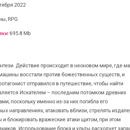
тября 2022
ы, RPG
зки:
695.8 Mb
энтези. Действие происходит в неоновом мире, где м
машины восстали против божественных существ, и
ротагонист отправился в путешествие, чтобы найти
является Искателем – последним потомком древних
ами, поскольку именно из-за них погибла его
ных направлениях, атаковать вблизи, стрелять издале
 и блокировать вражеские атаки щитом, при этом
ников. Использование блока и ульты расходует запа