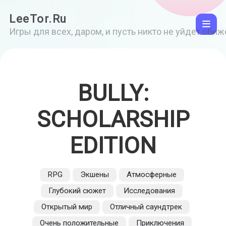
LeeTor.Ru
Игры для всех, даром, и пусть никто не уйдет оби
BULLY:
SCHOLARSHIP
EDITION
RPG
Экшены
Атмосферные
Глубокий сюжет
Исследования
Открытый мир
Отличный саундтрек
Очень положительные
Приключения