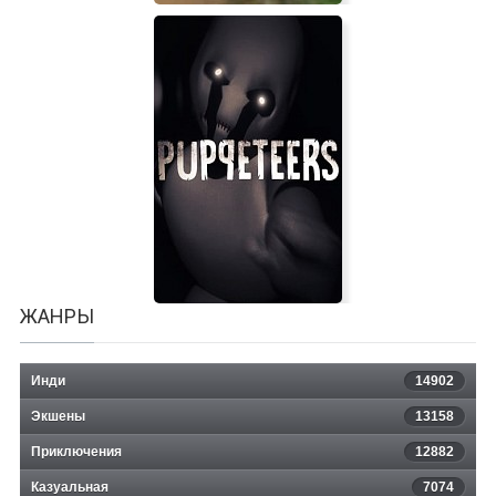
Farming Village
ЖАНРЫ
Инди
14902
Экшены
13158
Приключения
12882
Казуальная
PUPPETEERS
7074