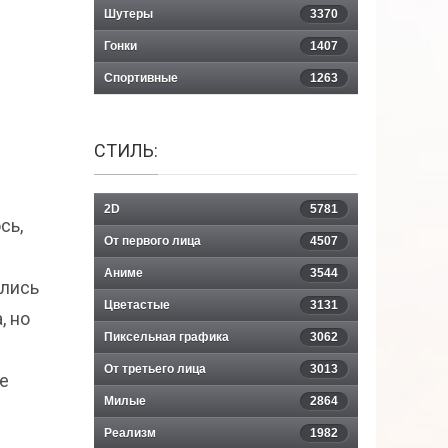
Шутеры
3370
Гонки
1407
Спортивные
1263
СТИЛЬ:
2D
5781
сь,
От первого лица
4507
Аниме
3544
ялись
Цветастые
3131
, но
Пиксельная графика
3062
От третьего лица
3013
е
Милые
2864
Реализм
1982