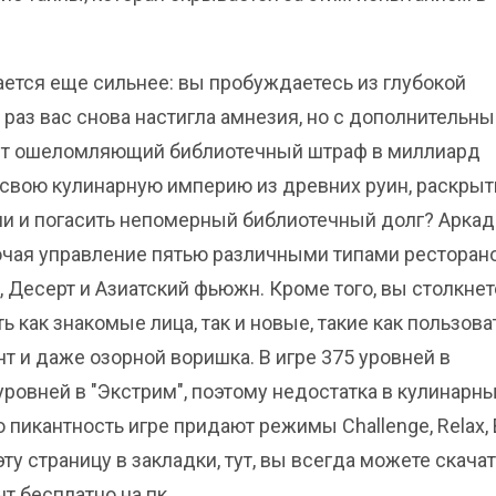
вается еще сильнее: вы пробуждаетесь из глубокой
т раз вас снова настигла амнезия, но с дополнительн
ает ошеломляющий библиотечный штраф в миллиард
 свою кулинарную империю из древних руин, раскрыт
и и погасить непомерный библиотечный долг? Аркад
ючая управление пятью различными типами ресторано
, Десерт и Азиатский фьюжн. Кроме того, вы столкне
ь как знакомые лица, так и новые, такие как пользова
т и даже озорной воришка. В игре 375 уровней в
 уровней в "Экстрим", поэтому недостатка в кулинарн
пикантность игре придают режимы Challenge, Relax, Bl
ту страницу в закладки, тут, вы всегда можете скача
т бесплатно на пк.