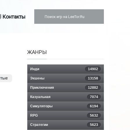
Контакты
ЖАНРЫ
Инди
14902
стые
Экшены
13158
Приключения
12882
Казуальная
7074
Симуляторы
6194
RPG
5632
Стратегии
5623