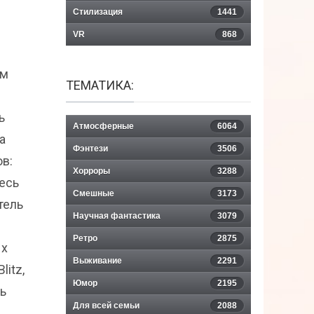
Стилизация
1441
VR
868
ым
ТЕМАТИКА:
ь
Атмосферные
6064
а
Фэнтези
3506
в:
Хорроры
3288
тесь
Смешные
3173
тель
Научная фантастика
3079
Ретро
2875
ых
Выживание
2291
itz,
Юмор
2195
ть
Для всей семьи
2088