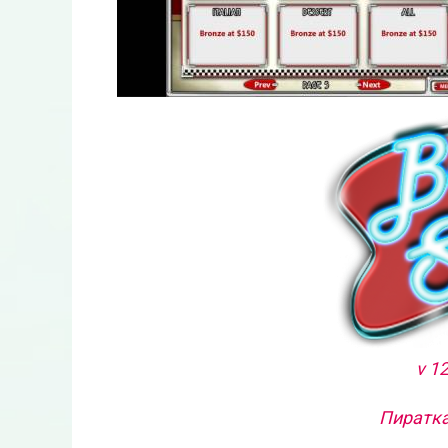
v 1
Пиратка