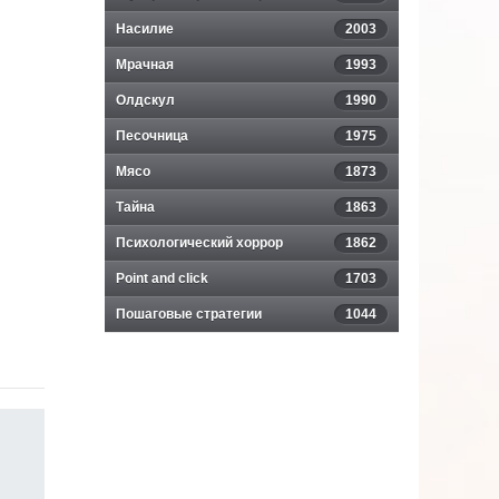
Насилие
2003
Мрачная
1993
Олдскул
1990
Песочница
1975
Мясо
1873
Тайна
1863
Психологический хоррор
1862
Point and click
1703
Пошаговые стратегии
1044