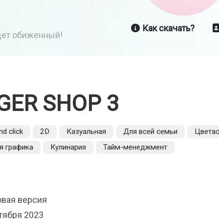
Как скачать?
йдет обиженный!
GER SHOP 3
nd click
2D
Казуальная
Для всей семьи
Цвета
я графика
Кулинария
Тайм-менеджмент
овая версия
тября 2023