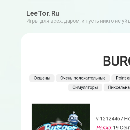
LeeTor.Ru
Игры для всех, даром, и пусть никто не у
BUR
Экшены
Очень положительные
Point a
Симуляторы
Пиксельна
v 12124467 Н
Релиз:
19 Сен