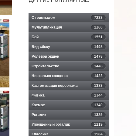
С геймпадом
7233
Мультипликация
1260
Бой
1551
Вид сбоку
1498
Ролевой экшен
1478
Строительство
1448
Несколько концовок
1423
Кастомизация персонажа
1383
Физика
1344
Космос
1340
Рогалик
1325
Упрощённый рогалик
1219
Классика
1584