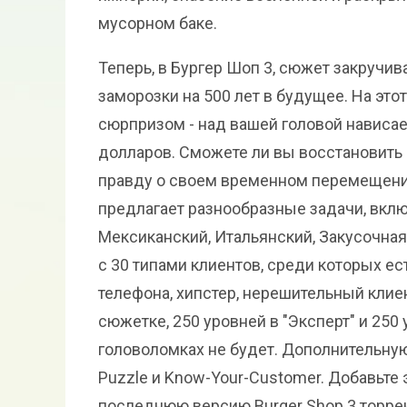
мусорном баке.
Теперь, в Бургер Шоп 3, сюжет закручи
заморозки на 500 лет в будущее. На это
сюрпризом - над вашей головой навис
долларов. Сможете ли вы восстановить
правду о своем временном перемещени
предлагает разнообразные задачи, вкл
Мексиканский, Итальянский, Закусочная
с 30 типами клиентов, среди которых ест
телефона, хипстер, нерешительный клиен
сюжетке, 250 уровней в "Эксперт" и 250
головоломках не будет. Дополнительную 
Puzzle и Know-Your-Customer. Добавьте э
последнюю версию Burger Shop 3 торрен