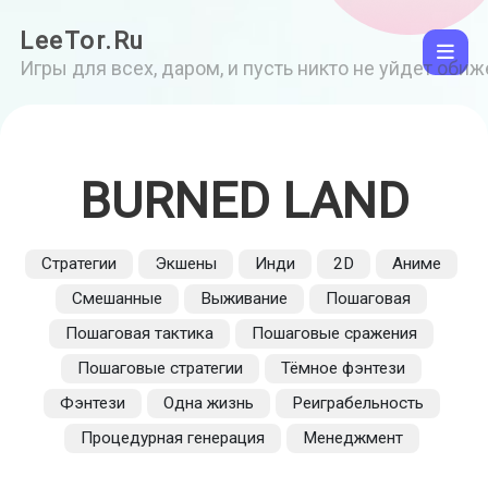
LeeTor.Ru
Игры для всех, даром, и пусть никто не уйдет оби
BURNED LAND
Стратегии
Экшены
Инди
2D
Аниме
Смешанные
Выживание
Пошаговая
Пошаговая тактика
Пошаговые сражения
Пошаговые стратегии
Тёмное фэнтези
Фэнтези
Одна жизнь
Реиграбельность
Процедурная генерация
Менеджмент