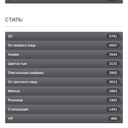
СТИЛЬ:
2D
5781
От первого лица
4507
Аниме
3544
Цветастые
3131
Пиксельная графика
3062
От третьего лица
3013
Милые
2864
Реализм
1982
Стилизация
1441
VR
868