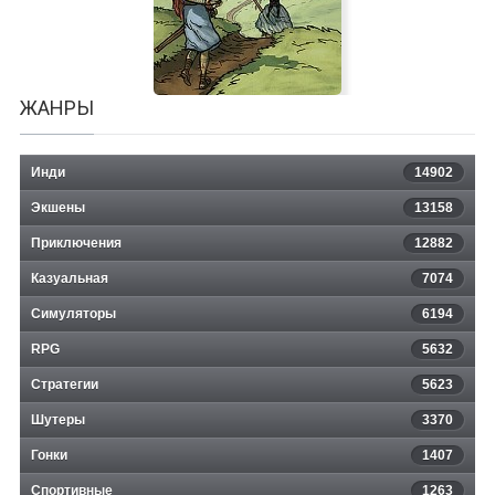
ЖАНРЫ
Инди
14902
Экшены
13158
Приключения
12882
Казуальная
Six Ages: Ride Like the Wind
7074
Симуляторы
6194
RPG
5632
Стратегии
5623
Шутеры
3370
Гонки
1407
Спортивные
1263