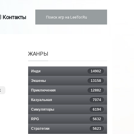
Контакты
ЖАНРЫ
Инди
14902
Экшены
13158
к
Приключения
12882
Казуальная
7074
Симуляторы
6194
RPG
5632
Стратегии
5623