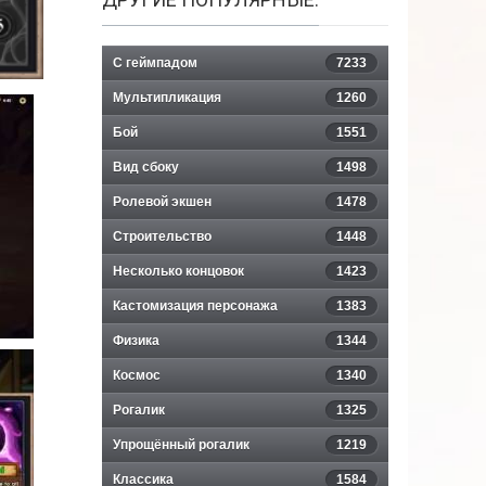
С геймпадом
7233
Мультипликация
1260
Бой
1551
Вид сбоку
1498
Ролевой экшен
1478
Строительство
1448
Несколько концовок
1423
Кастомизация персонажа
1383
Физика
1344
Космос
1340
Рогалик
1325
Упрощённый рогалик
1219
Классика
1584