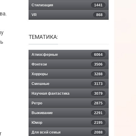
Стилизация
1441
ва.
VR
868
му
ТЕМАТИКА:
ть
Атмосферные
6064
Фэнтези
3506
Хорроры
3288
Смешные
3173
Научная фантастика
3079
Ретро
2875
Выживание
2291
Юмор
2195
r
Для всей семьи
2088