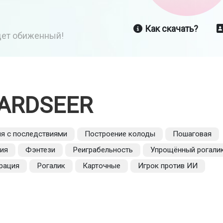
Как скачать?
йдет обиженный!
ARDSEER
я с последствиями
Построение колоды
Пошаговая
ия
Фэнтези
Реиграбельность
Упрощённый рогали
рация
Рогалик
Карточные
Игрок против ИИ