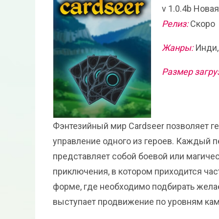
v 1.0.4b Нова
Релиз:
Скоро
Жанры:
Инди,
Размер загру
Фэнтезийный мир Cardseer позволяет ге
управление одного из героев. Каждый 
представляет собой боевой или магичес
приключения, в котором приходится час
форме, где необходимо подбирать жела
выступает продвижение по уровням кам