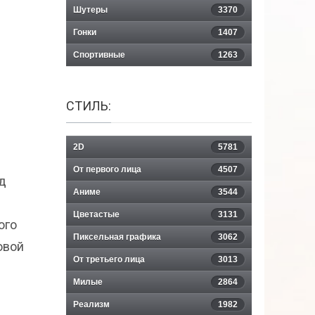
Шутеры
3370
Гонки
1407
Спортивные
1263
СТИЛЬ:
2D
5781
От первого лица
4507
д
Аниме
3544
Цветастые
3131
ого
Пиксельная графика
3062
овой
От третьего лица
3013
Милые
2864
Реализм
1982