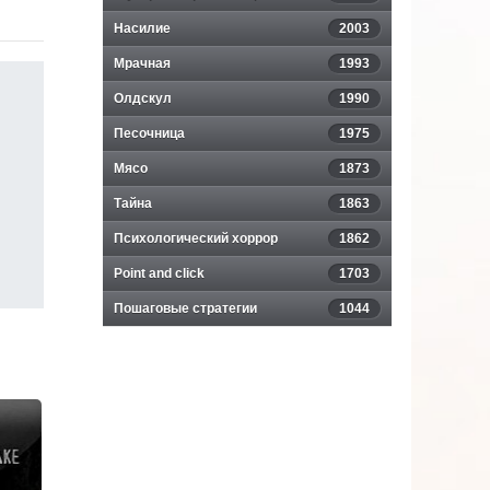
Насилие
2003
Мрачная
1993
Олдскул
1990
Песочница
1975
Мясо
1873
Тайна
1863
Психологический хоррор
1862
Point and click
1703
Пошаговые стратегии
1044