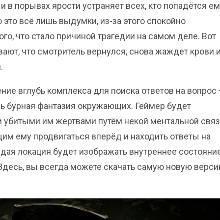
 и в порывах ярости устраняет всех, кто попадётся ем
о это всё лишь выдумки, из-за этого спокойно
го, что стало причиной трагедии на самом деле. Вот
ают, что смотритель вернулся, снова жаждет крови и
.
ние вглубь комплекса для поиска ответов на вопрос 
ишь бурная фантазия окружающих. Геймер будет
и убитыми им жертвами путём некой ментальной свя
щим ему продвигаться вперёд и находить ответы на
ждая локация будет изображать внутреннее состояни
 Здесь, вы всегда можете скачать самую новую верс