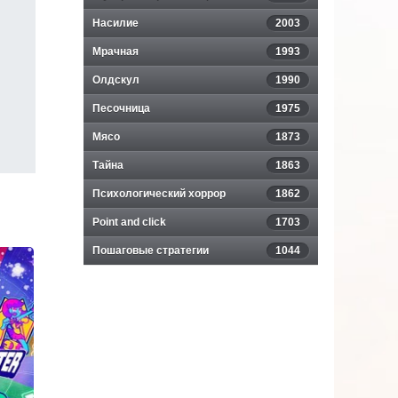
Насилие
2003
Мрачная
1993
Олдскул
1990
Песочница
1975
Мясо
1873
Тайна
1863
Психологический хоррор
1862
Point and click
1703
Пошаговые стратегии
1044