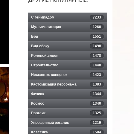
С геймпадом
7233
Мультипликация
1260
Бой
1551
Вид сбоку
1498
Ролевой экшен
1478
Строительство
1448
Несколько концовок
1423
Кастомизация персонажа
1383
Физика
1344
Космос
1340
Рогалик
1325
Упрощённый рогалик
1219
Классика
1584