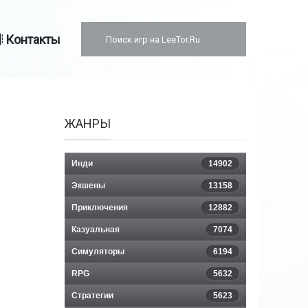
Контакты
ЖАНРЫ
Инди
14902
Экшены
13158
Приключения
12882
Казуальная
7074
Симуляторы
6194
RPG
5632
Стратегии
5623