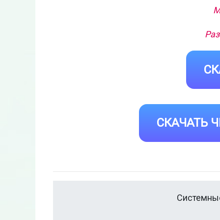
М
Раз
СК
СКАЧАТЬ Ч
Системные