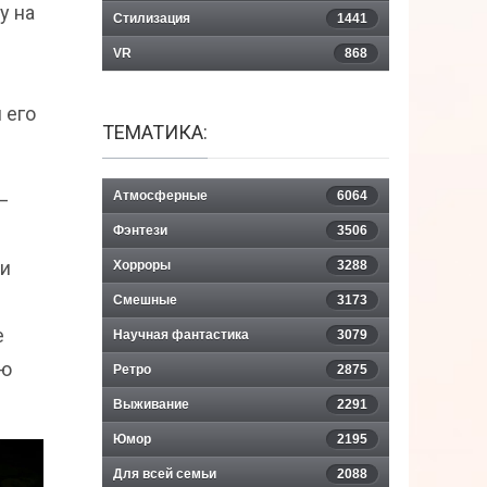
у на
Стилизация
1441
VR
868
 его
ТЕМАТИКА:
Атмосферные
6064
–
Фэнтези
3506
зи
Хорроры
3288
Смешные
3173
е
Научная фантастика
3079
ию
Ретро
2875
Выживание
2291
Юмор
2195
Для всей семьи
2088