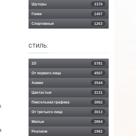
Шутеры
3370
Гонки
1407
Спортивные
1263
СТИЛЬ:
2D
5781
От первого лица
4507
Аниме
3544
Цветастые
3131
Пиксельная графика
3062
.
От третьего лица
3013
Милые
2864
я
Реализм
1982