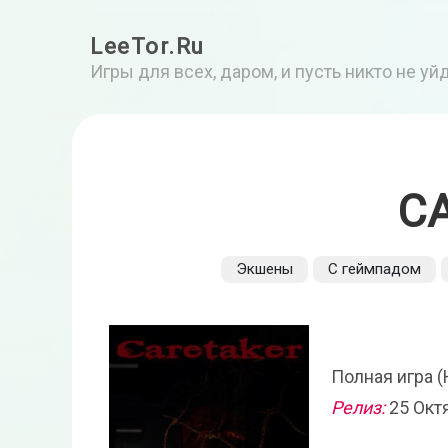
LeeTor.Ru
Игры для всех, даром, и пусть никто не у
C
Экшены
С геймпадом
Полная игра (
Релиз:
25 Окт