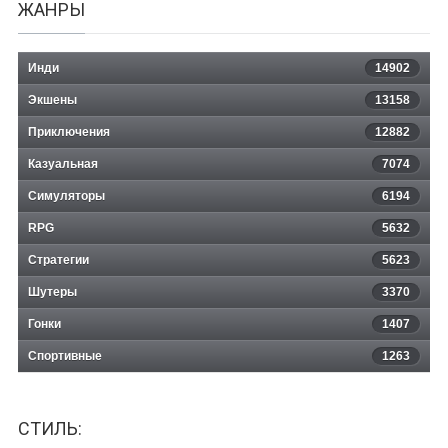
ЖАНРЫ
Инди
14902
Экшены
13158
Приключения
12882
Казуальная
Spark the Electric Jester 3
7074
Симуляторы
6194
RPG
5632
Стратегии
5623
Шутеры
3370
Гонки
1407
Спортивные
1263
СТИЛЬ: