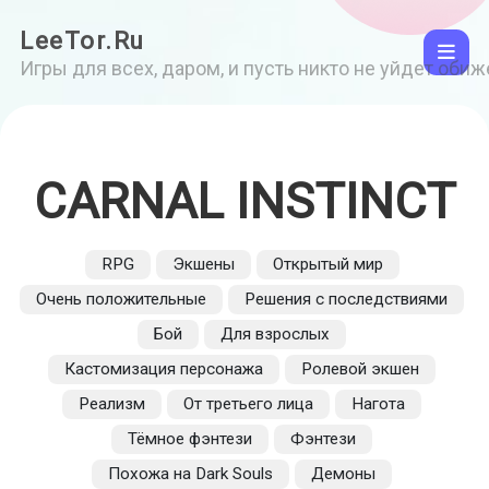
LeeTor.Ru
Игры для всех, даром, и пусть никто не уйдет оби
CARNAL INSTINCT
RPG
Экшены
Открытый мир
Очень положительные
Решения с последствиями
Бой
Для взрослых
Кастомизация персонажа
Ролевой экшен
Реализм
От третьего лица
Нагота
Тёмное фэнтези
Фэнтези
Похожа на Dark Souls
Демоны