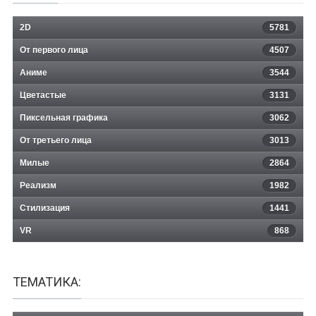
2D
5781
От первого лица
4507
Аниме
3544
Цветастые
3131
Пиксельная графика
3062
От третьего лица
3013
Милые
2864
Реализм
1982
Стилизация
1441
VR
868
ТЕМАТИКА: