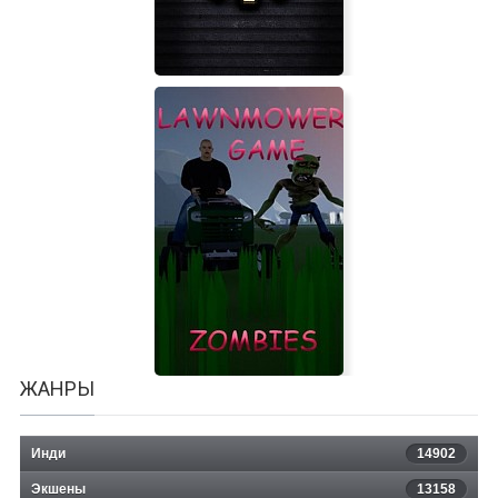
Motorbike Garage Mechanic
Simulator
ЖАНРЫ
Инди
14902
Экшены
13158