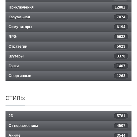
Приключения
12882
Казуальная
Lawnmower Game: Zombies
7074
Симуляторы
6194
RPG
5632
Стратегии
5623
Шутеры
3370
Гонки
1407
Спортивные
1263
СТИЛЬ:
2D
5781
От первого лица
4507
Аниме
3544