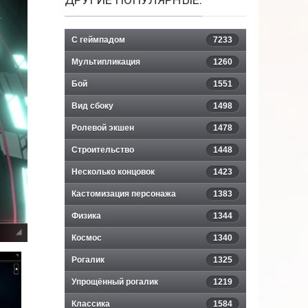
С геймпадом
7233
Мультипликация
1260
Бой
1551
Вид сбоку
1498
Ролевой экшен
1478
Строительство
1448
Несколько концовок
1423
Кастомизация персонажа
1383
Физика
1344
Космос
1340
Рогалик
1325
Упрощённый рогалик
1219
Классика
1584