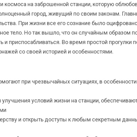
ти космоса на заброшенной станции, которую облюбо
олноценный город, живущий по своим законам. Глав
льства. При жизни все его сознание было оцифровано
ое тело. Но так вышло, что он случайным образом п
ь и приспосабливаться. Во время простой прогулки п
онажей со своей историей и особенностями.
помогают при чрезвычайных ситуациях, в особенности
 улучшения условий жизни на станции, обеспечивают
ами
терству и открыть доступы к любым секретным дан