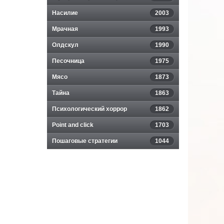
Насилие
2003
Мрачная
1993
Олдскул
1990
Песочница
1975
Мясо
1873
Тайна
1863
Психологический хоррор
1862
Point and click
1703
Пошаговые стратегии
1044