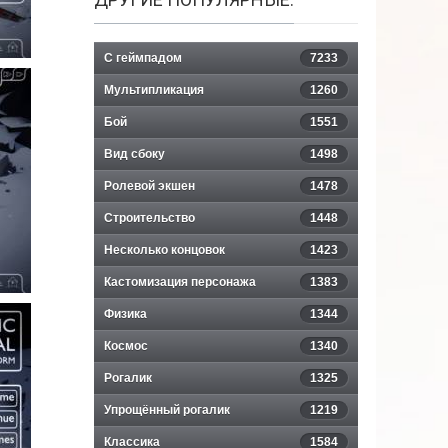
С геймпадом
7233
Мультипликация
1260
Бой
1551
Вид сбоку
1498
Ролевой экшен
1478
Строительство
1448
Несколько концовок
1423
Кастомизация персонажа
1383
Физика
1344
Космос
1340
Рогалик
1325
Упрощённый рогалик
1219
Классика
1584