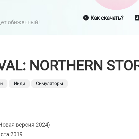
Как скачать?
йдет обиженный!
IVAL: NORTHERN STO
ии
Инди
Симуляторы
Новая версия 2024)
уста 2019