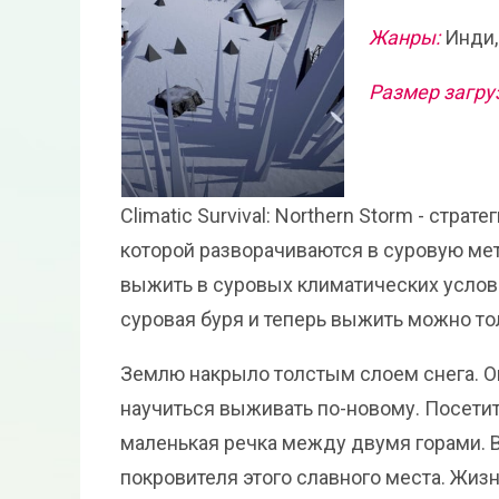
Жанры:
Инди,
Размер загру
Climatic Survival: Northern Storm - стра
которой разворачиваются в суровую ме
выжить в суровых климатических услови
суровая буря и теперь выжить можно то
Землю накрыло толстым слоем снега. О
научиться выживать по-новому. Посети
маленькая речка между двумя горами. В C
покровителя этого славного места. Жиз