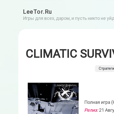
LeeTor.Ru
Игры для всех, даром, и пусть никто не у
CLIMATIC SURV
Стратег
Полная игра (
Релиз:
21 Авг