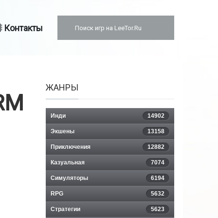
Контакты
ЖАНРЫ
RM
Инди
14902
Экшены
13158
Приключения
12882
Казуальная
7074
Симуляторы
6194
RPG
5632
Стратегии
5623