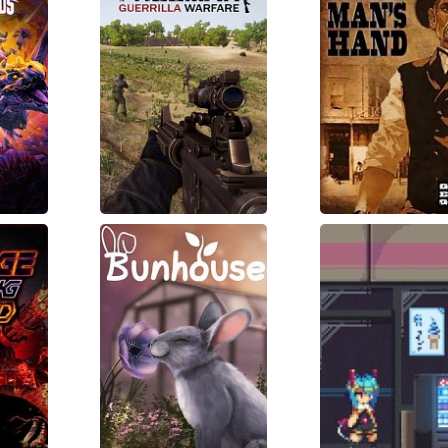
a's
Freeman:
Dead Man
nds
Guerrilla
Hand
Warfare