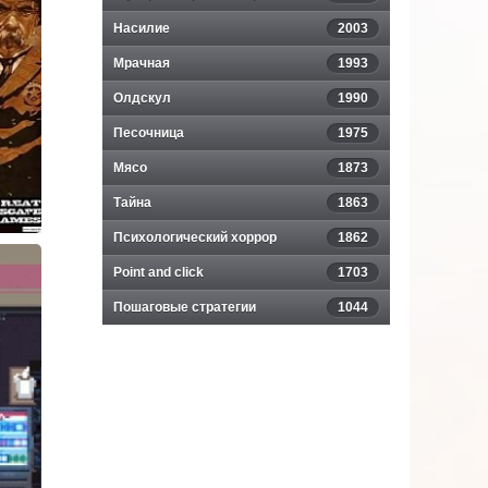
Насилие
2003
Мрачная
1993
Олдскул
1990
Песочница
1975
Мясо
1873
Тайна
1863
Психологический хоррор
1862
Point and click
1703
Пошаговые стратегии
1044
's