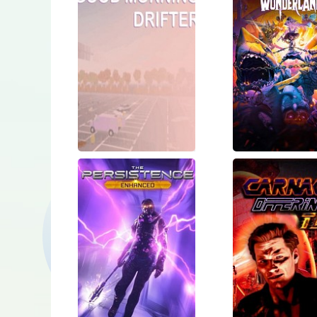
Good
Tiny Tin
Morning
Wonderla
Drifter