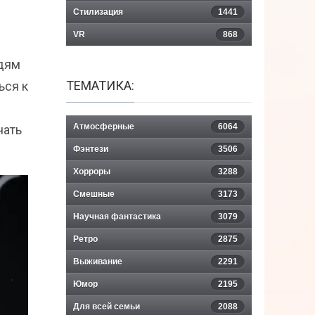
Стилизация
1441
VR
868
юдям
ТЕМАТИКА:
ься к
Атмосферные
6064
чать
Фэнтези
3506
Хорроры
3288
Смешные
3173
Научная фантастика
3079
Ретро
2875
Выживание
2291
Юмор
2195
Для всей семьи
2088