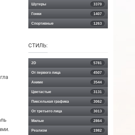
Шутеры
3370
Гонки
1407
Спортивные
1263
СТИЛЬ:
2D
5781
От первого лица
4507
гла
Аниме
3544
Цветастые
3131
Пиксельная графика
3062
От третьего лица
3013
оль
Милые
2864
ами.
Реализм
1982