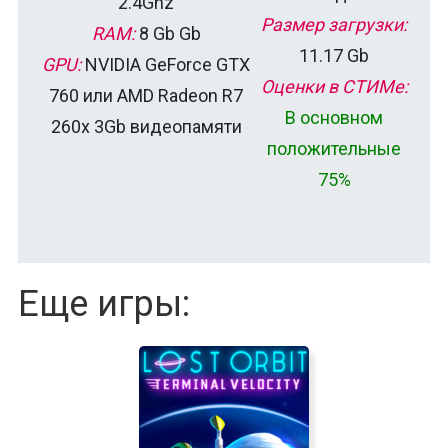
2.4Ghz
Размер загрузки:
RAM:
8 Gb Gb
11.17 Gb
GPU:
NVIDIA GeForce GTX
Оценки в СТИМе:
760 или AMD Radeon R7
В основном
260x 3Gb видеопамяти
положительные
75%
Еще игры: