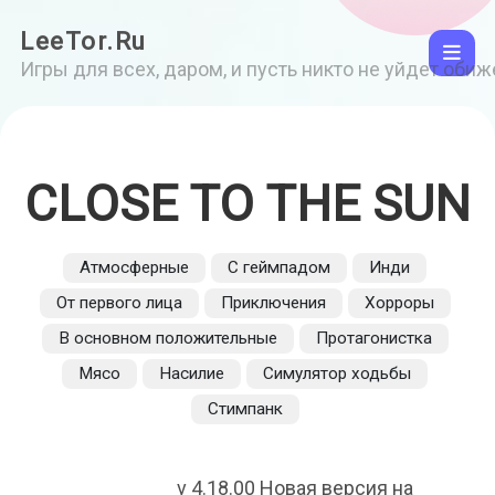
LeeTor.Ru
Игры для всех, даром, и пусть никто не уйдет оби
CLOSE TO THE SUN
Атмосферные
С геймпадом
Инди
От первого лица
Приключения
Хорроры
В основном положительные
Протагонистка
Мясо
Насилие
Симулятор ходьбы
Стимпанк
v 4.18.00 Новая версия на