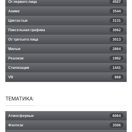
От первого лица
4507
Аниме
3544
Цветастые
3131
Пиксельная графика
3062
От третьего лица
3013
Милые
2864
Реализм
1982
Стилизация
1441
VR
868
ТЕМАТИКА:
Атмосферные
6064
Фэнтези
3506