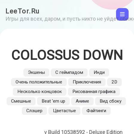
LeeTor.Ru
Игры для всех, даром, и пусть никто не уйдет оби
COLOSSUS DOWN
Экшены
С геймпадом
Инди
Очень положительные
Приключения
2D
Несколько концовок
Рисованная графика
Смешные
Beat 'em up
Аниме
Вид сбоку
Слэшер
Цветастые
Файтинги
v Build 10538592 - Deluxe Edition