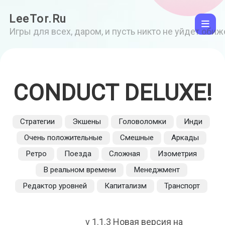
LeeTor.Ru
Игры для всех, даром, и пусть никто не уйдет оби
CONDUCT DELUXE!
Стратегии
Экшены
Головоломки
Инди
Очень положительные
Смешные
Аркады
Ретро
Поезда
Сложная
Изометрия
В реальном времени
Менеджмент
Редактор уровней
Капитализм
Транспорт
v 1.1.3 Новая версия на