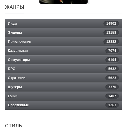
ЖАНРЫ
Инди
14902
Экшены
13158
Приключения
12882
Казуальная
Flattened
7074
Симуляторы
6194
RPG
5632
Стратегии
5623
Шутеры
3370
Гонки
1407
Спортивные
1263
СТИЛЬ: