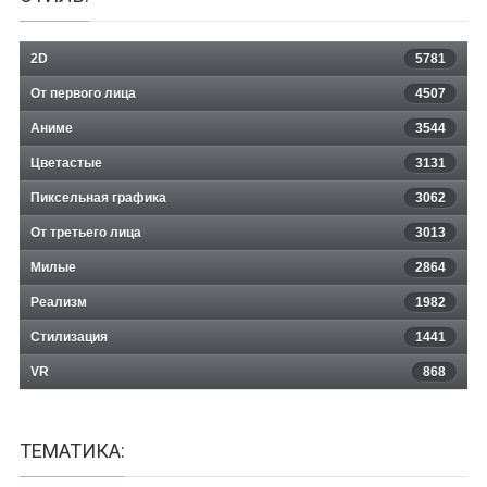
2D
5781
От первого лица
4507
Аниме
3544
Цветастые
3131
Пиксельная графика
3062
От третьего лица
3013
Милые
2864
Реализм
1982
Стилизация
1441
VR
868
ТЕМАТИКА: