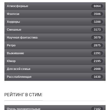
Атмосферные
6064
Фэнтези
3506
Хорроры
3288
Смешные
3173
Научная фантастика
3079
Ретро
2875
Выживание
2291
Юмор
2195
Для всей семьи
2088
Расслабляющая
1630
РЕЙТИНГ В СТИМ:
Очень положительные
7182