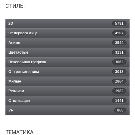
СТИЛЬ:
2D
5781
От первого лица
4507
Аниме
3544
Цветастые
3131
Пиксельная графика
3062
От третьего лица
3013
Милые
2864
Реализм
1982
Стилизация
1441
VR
868
ТЕМАТИКА: