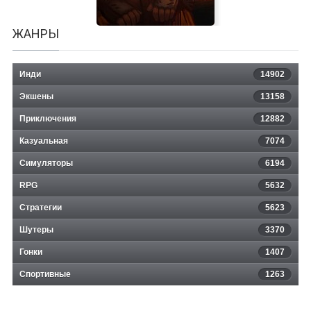
ЖАНРЫ
Инди
14902
Экшены
13158
Приключения
12882
Казуальная
Bonfire
7074
Симуляторы
6194
RPG
5632
Стратегии
5623
Шутеры
3370
Гонки
1407
Спортивные
1263