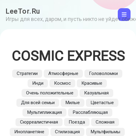
LeeTor.Ru
Игры для всех, даром, и пусть никто не уйдет оби
COSMIC EXPRESS
Стратегии
Атмосферные
Головоломки
Инди
Космос
Красивые
Очень положительные
Казуальная
Для всей семьи
Милые
Цветастые
Мультипликация
Расслабляющая
Сюрреалистичная
Поезда
Сложная
Инопланетяне
Стилизация
Мультфильмы