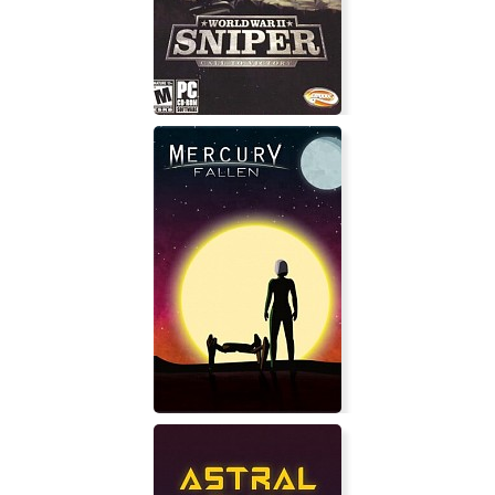
Stronghold Kingdoms
Снайпер: Дороги войны