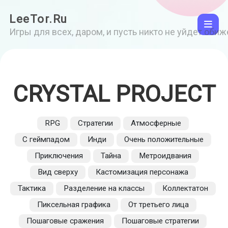
LeeTor.Ru
Игры для всех, даром, и пусть никто не уйдет оби
CRYSTAL PROJECT
RPG
Стратегии
Атмосферные
С геймпадом
Инди
Очень положительные
Приключения
Тайна
Метроидвания
Вид сверху
Кастомизация персонажа
Тактика
Разделение на классы
Коллектатон
Пиксельная графика
От третьего лица
Пошаговые сражения
Пошаговые стратегии