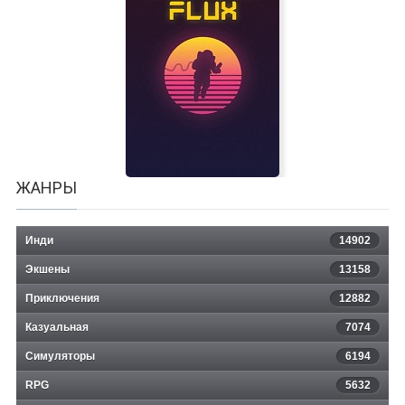
Mercury Fallen
ЖАНРЫ
Инди
14902
Экшены
13158
Приключения
12882
Казуальная
Astral Flux
7074
Симуляторы
6194
RPG
5632