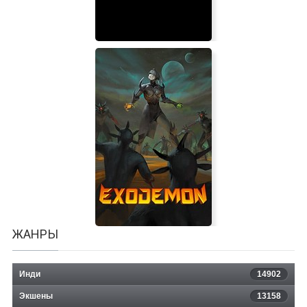
Making History: The First World War
ЖАНРЫ
Инди
14902
Экшены
13158