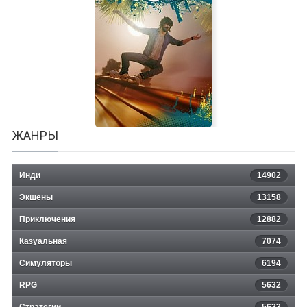
ФИФА 14
ЖАНРЫ
Инди
14902
Экшены
13158
Приключения
12882
Казуальная
On a Roll
7074
Симуляторы
6194
RPG
5632
Стратегии
5623