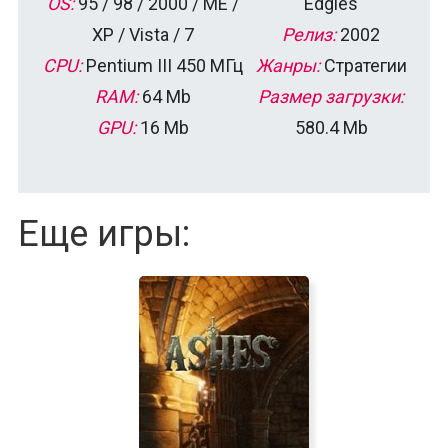
OS:
95 / 98 / 2000 / ME /
Edgies
XP / Vista / 7
Релиз:
2002
CPU:
Pentium III 450 МГц
Жанры:
Стратегии
RAM:
64 Mb
Размер загрузки:
GPU:
16 Mb
580.4 Mb
Еще игры: