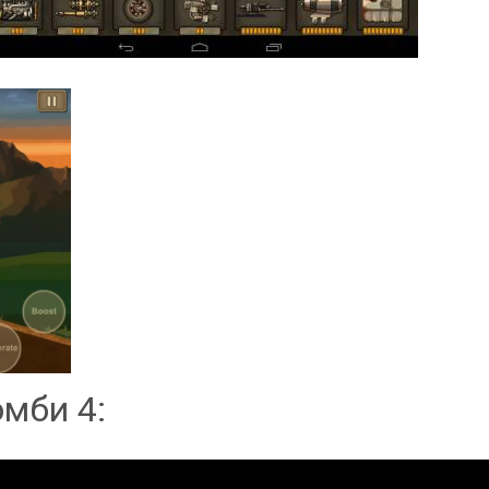
омби 4
: