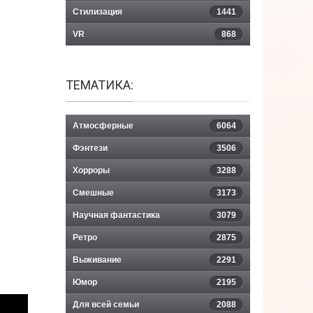
Стилизация
1441
VR
868
ТЕМАТИКА:
Атмосферные
6064
Фэнтези
3506
Хорроры
3288
Смешные
3173
Научная фантастика
3079
Ретро
2875
Выживание
2291
Юмор
2195
Для всей семьи
2088