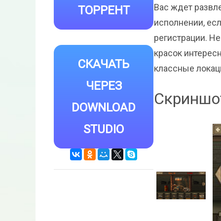
Вас ждет развл
ТОРРЕНТ
исполнении, есл
регистрации. Н
красок интерес
СКАЧАТЬ
классные локац
ЧЕРЕЗ
Скриншот
DOWNLOAD
STUDIO