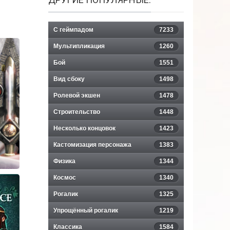
С геймпадом
7233
Мультипликация
1260
Бой
1551
Вид сбоку
1498
Ролевой экшен
1478
Строительство
1448
Несколько концовок
1423
Кастомизация персонажа
1383
Физика
1344
Космос
1340
Рогалик
1325
Упрощённый рогалик
1219
Классика
1584