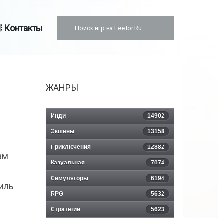
Контакты
ЖАНРЫ
Инди
14902
Экшены
13158
Приключения
12882
ам
Казуальная
7074
Симуляторы
6194
иль
RPG
5632
Стратегии
5623