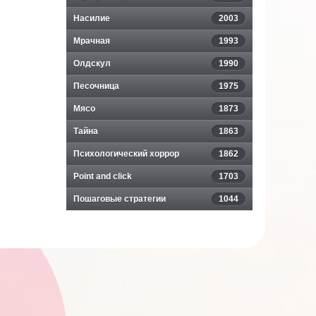
Насилие
2003
Мрачная
1993
Олдскул
1990
Песочница
1975
Мясо
1873
Тайна
1863
Психологический хоррор
1862
Point and click
1703
Пошаговые стратегии
1044