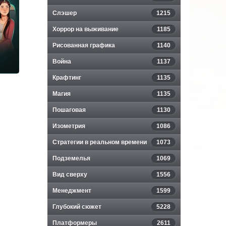
The
Слэшер
1215
ity
Хоррор на выживание
1185
Рисованная графика
1140
Война
1137
Крафтинг
1135
Магия
1135
Пошаговая
1130
r
Изометрия
1086
Стратегии в реальном времени
1073
Подземелья
1069
Вид сверху
1556
Менеджмент
1599
Глубокий сюжет
5228
Платформеры
2611