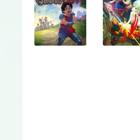
Nux
Granny
Chapter 
Guard Duty
Breath 
Fire: Dra
Quarte