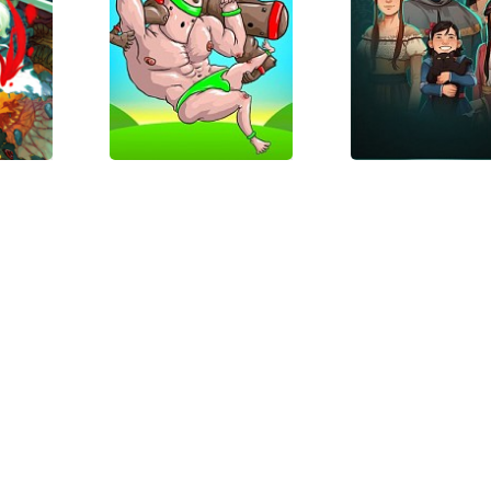
:
Trials of the
Bujingai: 
Two
Blood Dragon
Forsaken C
of
Mount Your
Yes, You
gon
Friends
Grace
r