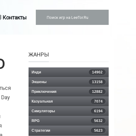
Контакты
ЖАНРЫ
D
Инди
14902
Экшены
13158
ться
Приключения
12882
 Day
Казуальная
7074
Симуляторы
6194
й
RPG
5632
я
Стратегии
5623
а