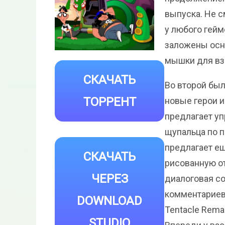
выпуска. Не с
у любого гейм
заложены осн
мышки для вз
СКАЧАТЬ
Во второй бы
ТОРРЕНТ
новые герои 
предлагает уп
щупальца по 
предлагает ещ
СКАЧАТЬ
рисованную от
ЧЕРЕЗ
диалоговая с
комментариев.
DOWNLOAD
Tentacle Rema
STUDIO