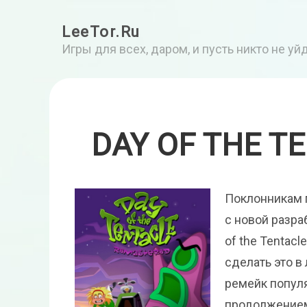
LeeTor.Ru
Игры для всех, даром, и пусть никто не у
DAY OF THE T
Поклонникам 
с новой разра
of the Tentac
сделать это в
ремейк популя
продолжением 