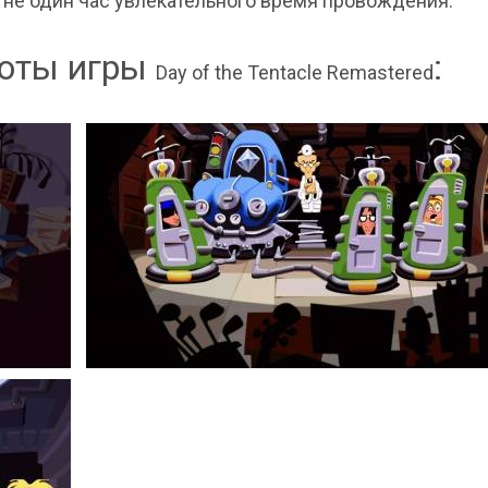
 не один час увлекательного время провождения.
оты игры
:
Day of the Tentacle Remastered