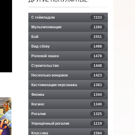
С геймпадом
7233
Мультипликация
1260
Бой
1551
Вид сбоку
1498
Ролевой экшен
1478
Строительство
1448
Несколько концовок
1423
Кастомизация персонажа
1383
Физика
1344
Космос
1340
Рогалик
1325
Упрощённый рогалик
1219
Классика
1584