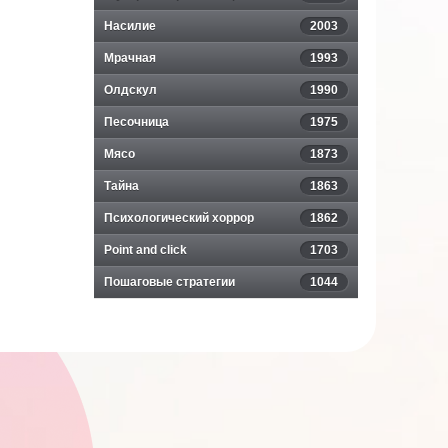
Насилие
2003
Мрачная
1993
Олдскул
1990
Песочница
1975
Мясо
1873
Тайна
1863
Психологический хоррор
1862
Point and click
1703
Пошаговые стратегии
1044