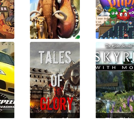
on
Ледниковый
Iggle Po
rns:
период 3:
Deluxe
sion
Эра
динозавров
(игра)
r
Tales Of
The Elde
:
Glory
Scrolls 5