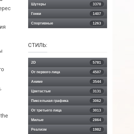
Шутеры
3370
ерес
Гонки
1407
Спортивные
1263
ния
СТИЛЬ:
ы
2D
5781
го
От первого лица
4507
Аниме
3544
,
Цветастые
3131
Пиксельная графика
3062
От третьего лица
3013
 the
Милые
2864
Реализм
1982