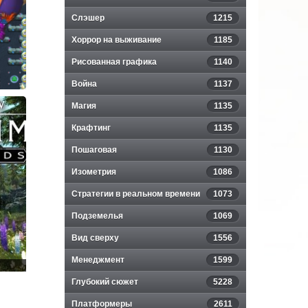
Слэшер
1215
Хоррор на выживание
1185
Рисованная графика
1140
Война
1137
Магия
1135
p
Крафтинг
1135
Пошаговая
1130
Изометрия
1086
Стратегии в реальном времени
1073
Подземелья
1069
Вид сверху
1556
Менеджмент
1599
r
Глубокий сюжет
5228
:
Платформеры
2611