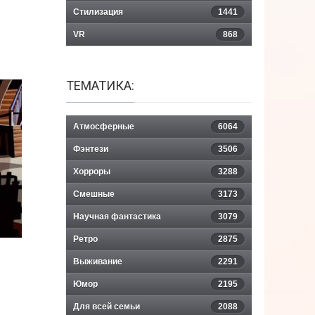
Стилизация
1441
VR
868
ТЕМАТИКА:
Атмосферные
6064
Фэнтези
3506
Хорроры
3288
Смешные
3173
Научная фантастика
3079
Ретро
2875
Выживание
2291
Юмор
2195
Для всей семьи
2088