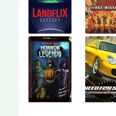
Landflix
Operati
Odyssey
Wolf Retu
First Mis
VR
Horror
Need fo
Legends
Speed