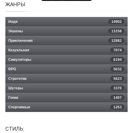
ЖАНРЫ
Инди
14902
Экшены
13158
Приключения
12882
Казуальная
Combat Mission Black Sea
7074
Симуляторы
6194
RPG
5632
Стратегии
5623
Шутеры
3370
Гонки
1407
Спортивные
1263
СТИЛЬ: