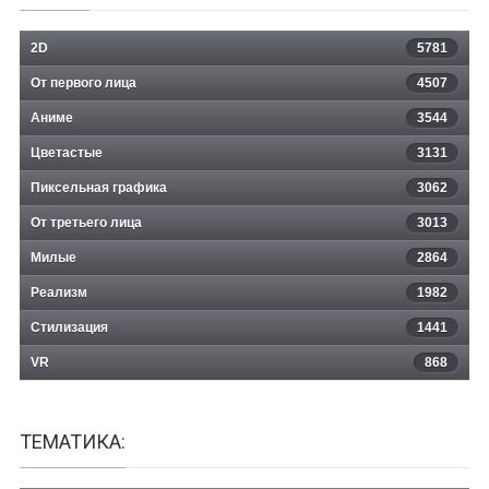
2D
5781
От первого лица
4507
Аниме
3544
Цветастые
3131
Пиксельная графика
3062
От третьего лица
3013
Милые
2864
Реализм
1982
Стилизация
1441
VR
868
ТЕМАТИКА: