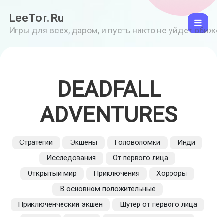
LeeTor.Ru
Игры для всех, даром, и пусть никто не уйдет оби
DEADFALL
ADVENTURES
Стратегии
Экшены
Головоломки
Инди
Исследования
От первого лица
Открытый мир
Приключения
Хорроры
В основном положительные
Приключенческий экшен
Шутер от первого лица