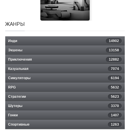
ЖАНРЫ
Инди
14902
Экшены
13158
Приключения
12882
Казуальная
The White Laboratory
7074
Симуляторы
6194
RPG
5632
Стратегии
5623
Шутеры
3370
Гонки
1407
Спортивные
1263