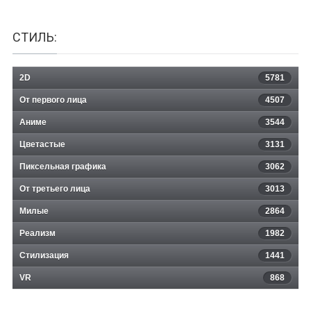
СТИЛЬ:
2D
5781
От первого лица
4507
Аниме
3544
Цветастые
3131
Пиксельная графика
3062
От третьего лица
3013
Милые
2864
Реализм
1982
Стилизация
1441
VR
868