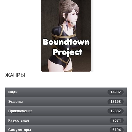
Oldowan
ЖАНРЫ
Инди
14902
Экшены
13158
Приключения
12882
Казуальная
Boundtown Project
7074
Симуляторы
6194