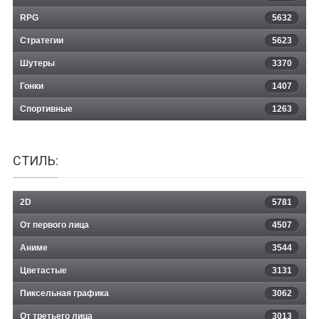
RPG
5632
Стратегии
5623
Шутеры
3370
Гонки
1407
Спортивные
1263
СТИЛЬ:
2D
5781
От первого лица
4507
Аниме
3544
Цветастые
3131
Пиксельная графика
3062
От третьего лица
3013