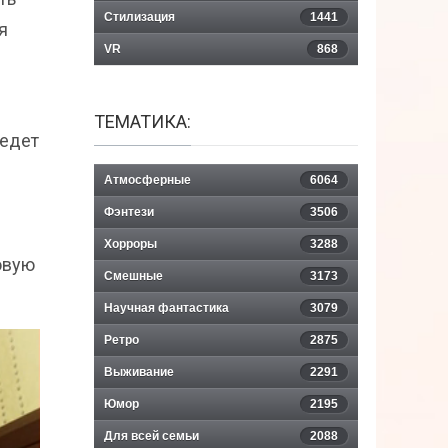
Стилизация
1441
я
VR
868
ТЕМАТИКА:
ведет
Атмосферные
6064
Фэнтези
3506
Хорроры
3288
овую
Смешные
3173
Научная фантастика
3079
Ретро
2875
Выживание
2291
Юмор
2195
Для всей семьи
2088