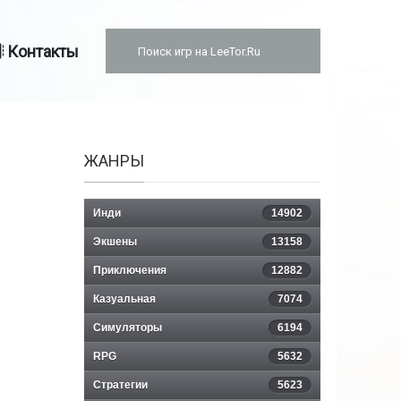
Контакты
ЖАНРЫ
Инди
14902
Экшены
13158
Приключения
12882
Казуальная
7074
Симуляторы
6194
RPG
5632
Стратегии
5623