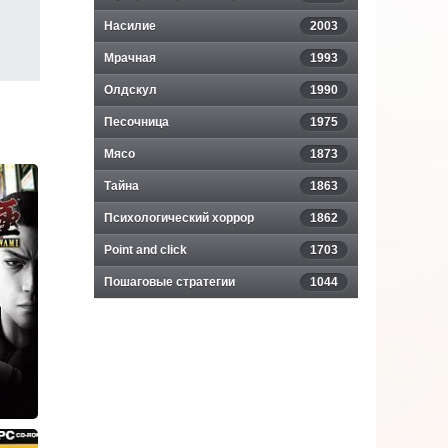
Насилие
2003
Мрачная
1993
Олдскул
1990
Песочница
1975
Мясо
1873
Тайна
1863
Психологический хоррор
1862
Point and click
1703
Пошаговые стратегии
1044