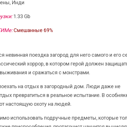
ены, Инди
узки:
1.33 Gb
ТИМе:
Смешанные 69%
тся невинная поездка загород для него самого и его с
ассический хоррор, в котором герой должен защищат
 выживания и сражаться с монстрами.
поехать на отдых в загородный дом. Люди даже не
 отдых превратиться в реальное испытание. В особняк
ют настоящую охоту на людей.
димо использовать подручные предметы, которые то
ские приспособления, протагонист научится вычисля