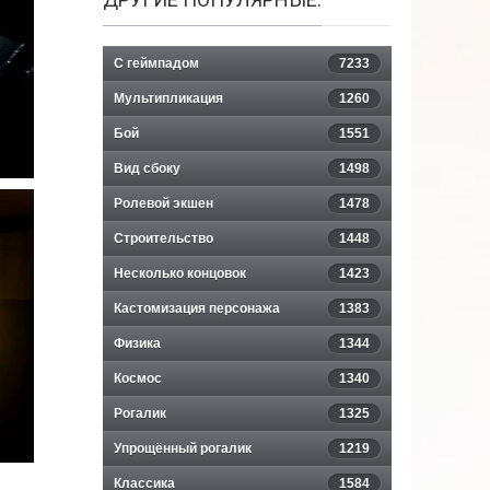
С геймпадом
7233
Мультипликация
1260
Бой
1551
Вид сбоку
1498
Ролевой экшен
1478
Строительство
1448
Несколько концовок
1423
Кастомизация персонажа
1383
Физика
1344
Космос
1340
Рогалик
1325
Упрощённый рогалик
1219
Классика
1584