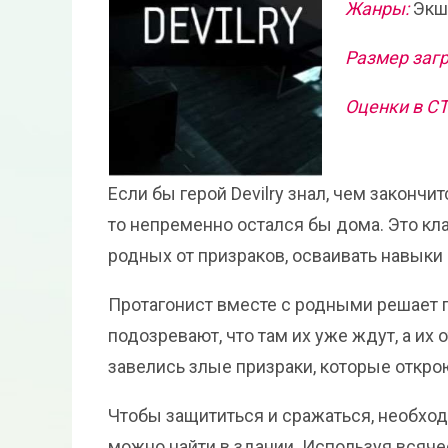
Жанры:
Экш
Размер загр
Оценки в С
Если бы герой Devilry знал, чем закончи
то непременно остался бы дома. Это кл
родных от призраков, осваивать навыки
Протагонист вместе с родными решает 
подозревают, что там их уже ждут, а их
завелись злые призраки, которые откро
Чтобы защититься и сражаться, необхо
можно найти в здании. Используя всяче