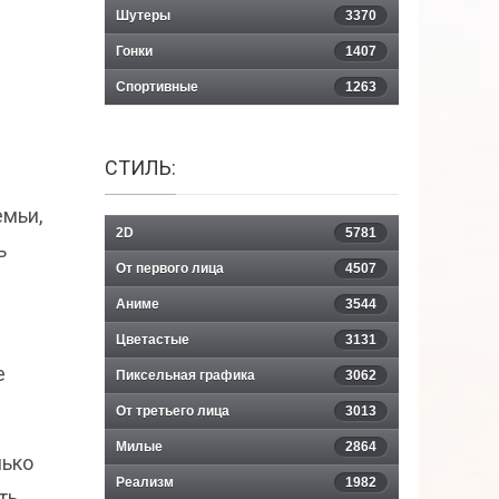
Шутеры
3370
Гонки
1407
Спортивные
1263
СТИЛЬ:
емьи,
2D
5781
ь
От первого лица
4507
Аниме
3544
Цветастые
3131
е
Пиксельная графика
3062
От третьего лица
3013
Милые
2864
лько
Реализм
1982
ть