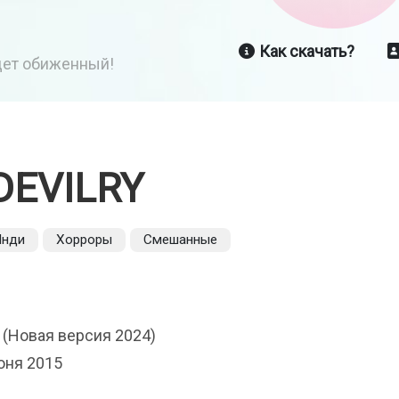
Как скачать?
йдет обиженный!
DEVILRY
Инди
Хорроры
Смешанные
 (Новая версия 2024)
юня 2015