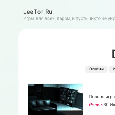
LeeTor.Ru
Игры для всех, даром, и пусть никто не у
Экшены
Полная игра
Релиз:
30 И