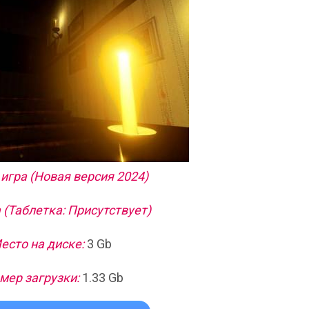
игра (Новая версия 2024)
 (Таблетка: Присутствует)
есто на диске:
3 Gb
мер загрузки:
1.33 Gb