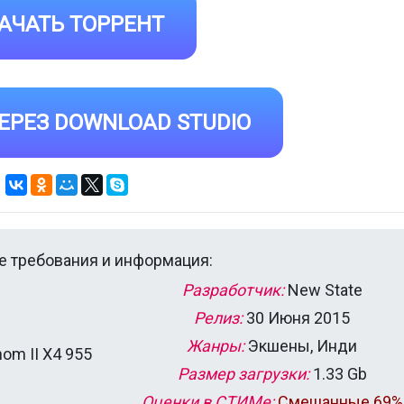
АЧАТЬ ТОРРЕНТ
ЕРЕЗ DOWNLOAD STUDIO
 требования и информация:
Разработчик:
New State
Релиз:
30 Июня 2015
Жанры:
Экшены, Инди
nom II X4 955
Размер загрузки:
1.33 Gb
Оценки в СТИМе:
Смешанные 69%