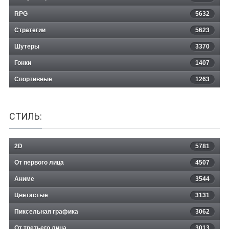
RPG
5632
Стратегии
5623
Шутеры
3370
Гонки
1407
Спортивные
1263
СТИЛЬ:
2D
5781
От первого лица
4507
Аниме
3544
Цветастые
3131
Пиксельная графика
3062
От третьего лица
3013