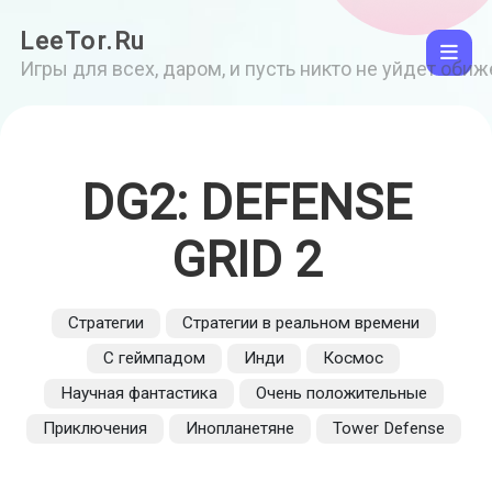
LeeTor.Ru
Игры для всех, даром, и пусть никто не уйдет оби
DG2: DEFENSE
GRID 2
Стратегии
Стратегии в реальном времени
С геймпадом
Инди
Космос
Научная фантастика
Очень положительные
Приключения
Инопланетяне
Tower Defense