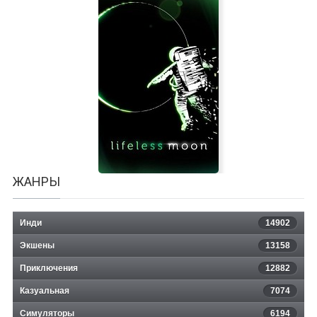
Need to Know
ЖАНРЫ
Инди
14902
Экшены
13158
Приключения
12882
Казуальная
Lifeless Moon
7074
Симуляторы
6194