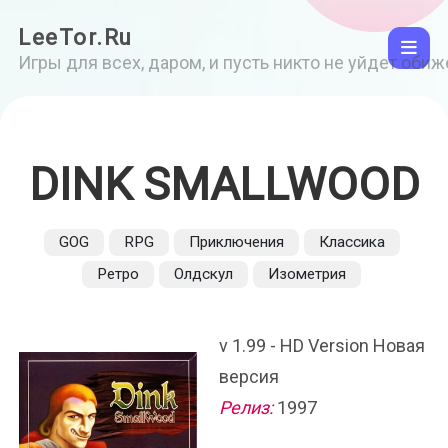
LeeTor.Ru
Игры для всех, даром, и пусть никто не уйдет оби
DINK SMALLWOOD
GOG
RPG
Приключения
Классика
Ретро
Олдскул
Изометрия
v 1.99 - HD Version Новая
версия
Релиз:
1997