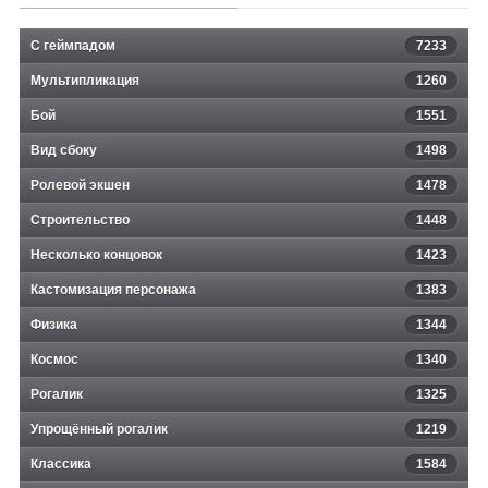
С геймпадом
7233
Мультипликация
1260
Бой
1551
Вид сбоку
1498
Ролевой экшен
1478
Строительство
1448
Несколько концовок
1423
Кастомизация персонажа
1383
Физика
1344
Космос
1340
Рогалик
1325
Упрощённый рогалик
1219
Классика
1584