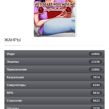
SpellForce 3: Fallen God
ЖАНРЫ
Инди
14902
Экшены
13158
Netorare Wife Misumi - Lustful
Приключения
12882
Казуальная
Awakening
7074
Симуляторы
6194
RPG
5632
Стратегии
5623
Шутеры
3370